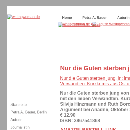
Themenspecial in
writingwomans Autorenblog
:
Wie schreibe ich ein Buch?
Home
Petra A. Bauer
Autorin
Nur die Guten sterben 
Nur die Guten sterben jung, in: Im
Verwandten. Kurzkrimis aus Ost u
Nur die Guten sterben jung von 
mit den lieben Verwandten. Kur
Silvija Hinzmann und Ruth Borc
Startseite
Argument bei Ariadne, Oktober
Petra A. Bauer, Berlin
€ 12.90
Autorin
ISBN: 3867541868
Journalistin
AMAZON-BESTELL-LINK