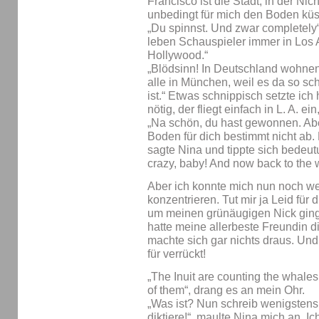
Francisco ist die Stadt, in der N
unbedingt für mich den Boden küs
„Du spinnst. Und zwar completely“
leben Schauspieler immer in Los A
Hollywood.“
„Blödsinn! In Deutschland wohnen
alle in München, weil es da so s
ist.“ Etwas schnippisch setzte ich
nötig, der fliegt einfach in L. A. e
„Na schön, du hast gewonnen. Abe
Boden für dich bestimmt nicht ab. 
sagte Nina und tippte sich bedeutu
crazy, baby! And now back to the 
Aber ich konnte mich nun noch we
konzentrieren. Tut mir ja Leid für
um meinen grünäugigen Nick ging
hatte meine allerbeste Freundin 
machte sich gar nichts draus. Und
für verrückt!
„The Inuit are counting the whales 
of them“, drang es an mein Ohr.
„Was ist? Nun schreib wenigstens 
diktiere!“, maulte Nina mich an. Ich