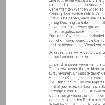
Eine Kirche bei Nacht war ziemli
wie er sich eingestehen musste. Je
weit entfernten Wänden wider, so d
Zehenspitzen weiterschlich. Zum Gl
und wusste genau, nach wie viele
genug Deckung zu haben und trotz
zu können. Eine Wolke gab den a
eines der gotischen Fenster schi
Kurz darauf war es wieder dunkel
seitlichen Knopf seiner Armbanduh
der Uhr blendete ihn: Viertel vor z
So gruselig es war – der Ort war 
darauf kommen, dass er dahinter s
Quälend langsam vergingen die S
Ohren erschienen ihm zu klein, um
aufzunehmen. Er musste daran den
Mal in den Keller geschickt word
Die Glühbirne im Flur war kaputt 
dunkel gewesen, so dass auch die 
hereingelassen hatten. Die Batter
waren leer gewesen, und eine Ker
wollen. Mit über den Boden schlei
Schritt für Schritt vorwärts getast