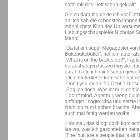
hatte mir das Heft schon gekrallt.
Gleich darauf quiekte ich vor Ent
an, ich sah die schönsten langen
männlichste Kinn des Universums
Lieblingsschauspieler Nicholas S
Mann!
„Da ist ein super Megaposter von 
Büttebüttebütte!“, rief ich lauter als
„What is on the back side?“, fragt
heraushängen lassen musste, dass
daran hatte ich mich schon gewöh
„Och, bloß dieser komische halbe 
„Don’t you mean ‘50 Cent’? Dies
„Sag ich doch. Was ist nun, darf 
„I don’t mind. Aber nur, wenn du j
anfängst“, sagte Nina und setzte i
ziemlich zum Lachen brachte. Aber
auch mal fertig werden wollte.
„Hör mal, das klingt doch komisch
las vor, was ich geschrieben hatte
„The Inuit are a people that is stil