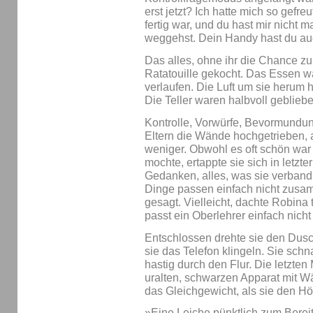
erst jetzt? Ich hatte mich so gefre
fertig war, und du hast mir nicht 
weggehst. Dein Handy hast du auc
Das alles, ohne ihr die Chance zu
Ratatouille gekocht. Das Essen 
verlaufen. Die Luft um sie herum h
Die Teller waren halbvoll gebliebe
Kontrolle, Vorwürfe, Bevormundung
Eltern die Wände hochgetrieben, a
weniger. Obwohl es oft schön war
mochte, ertappte sie sich in letzt
Gedanken, alles, was sie verband
Dinge passen einfach nicht zusam
gesagt. Vielleicht, dachte Robina tr
passt ein Oberlehrer einfach nicht 
Entschlossen drehte sie den Dus
sie das Telefon klingeln. Sie schn
hastig durch den Flur. Die letzten
uralten, schwarzen Apparat mit Wä
das Gleichgewicht, als sie den Hö
»Eine Leiche pünktlich zum Berei