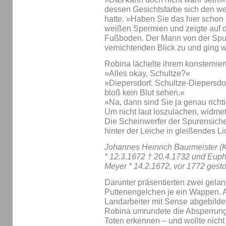
dessen Gesichtsfarbe sich den 
hatte. »Haben Sie das hier schon f
weißen Spermien und zeigte auf 
Fußboden. Der Mann von der Spur
vernichtenden Blick zu und ging w
Robina lächelte ihrem konsternie
»Alles okay, Schultze?«
»Diepersdorf. Schultze-Diepersdor
bloß kein Blut sehen.«
»Na, dann sind Sie ja genau rich
Um nicht laut loszulachen, widmet
Die Scheinwerfer der Spurensiche
hinter der Leiche in gleißendes Li
Johannes Heinrich Baurmeister (
* 12.3.1672 † 20.4.1732 und Euph
Meyer * 14.2.1672, vor 1772 gest
Darunter präsentierten zwei gelan
Puttenengelchen je ein Wappen. 
Landarbeiter mit Sense abgebilde
Robina umrundete die Absperrung
Toten erkennen – und wollte nicht