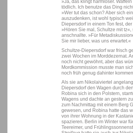
»Ja, das klingt harmloser. Waffeln 
tödlich. Ich benutze das Ding nich
»Wer tut das schon? Aber sich e
auszudenken, ist wohl typisch weib
Diepersdorf in einem Ton fest, der
»Hören Sie mal, Schultze mit tz«,
anschnallte. »Für Metadiskussione
Sie mir lieber, was uns erwartet.«
Schultze-Diepersdorf war frisch ge
zwei Wochen im Morddezernat. An 
noch nicht gewöhnt, aber das wür
Mordkommission musste man sich 
noch früh genug dahinter kommen
Als sie am Nikolaiviertel angelang
Diepersdorf den Wagen durch den
Robina sich in den Polstern, star
Wagens und dachte an gestern zu
zum Nachmittag mit einem Berg G
gewesen, und Robina hatte das w
von ihrer Wohnung in der Kastanie
spazieren. Berlin im Winter war für
Teereimer, und Frühlingssonnenst
Streifzug hatte sie auch zur Nikola