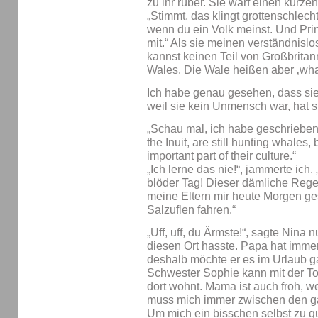
zu ihr rüber. Sie warf einen kurzen
„Stimmt, das klingt grottenschlech
wenn du ein Volk meinst. Und Pri
mit.“ Als sie meinen verständnislos
kannst keinen Teil von Großbritann
Wales. Die Wale heißen aber ‚wha
Ich habe genau gesehen, dass sie
weil sie kein Unmensch war, hat si
„Schau mal, ich habe geschrieben
the Inuit, are still hunting whales, 
important part of their culture.“
„Ich lerne das nie!“, jammerte ich
blöder Tag! Dieser dämliche Rege
meine Eltern mir heute Morgen ge
Salzuflen fahren.“
„Uff, uff, du Ärmste!“, sagte Nina 
diesen Ort hasste. Papa hat immer
deshalb möchte er es im Urlaub g
Schwester Sophie kann mit der To
dort wohnt. Mama ist auch froh, we
muss mich immer zwischen den g
Um mich ein bisschen selbst zu qu