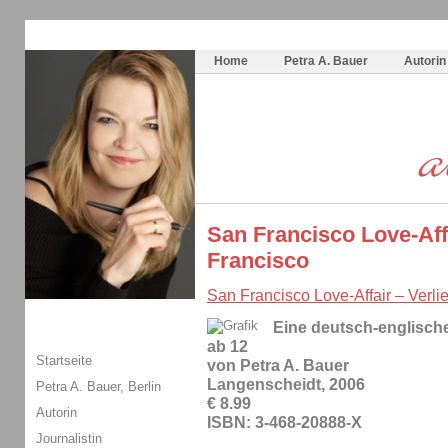
Themenspecial in
writingwomans Autorenblog
:
Wie schreibe ich ein Buch?
Home
Petra A. Bauer
Autorin
San Francisco Love-Affa
Francisco
San Francisco Love-Affair – Verli
Eine deutsch-englisch
ab 12
Startseite
von Petra A. Bauer
Langenscheidt, 2006
Petra A. Bauer, Berlin
€ 8.99
Autorin
ISBN: 3-468-20888-X
Journalistin