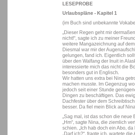
LESEPROBE
Urlaubspläne - Kapitel 1
(im Buch sind unbekannte Vokabel
„Dieser Regen geht mir dermaßen 
nicht!“, sagte ich zu meiner Freun
weitere Mangazeichnung auf dem S
Diesmal war mir der Augenaufsch
gelungen, fand ich. Eigentlich sol
über den Walfang der Inuit in Alas
interessierte mich das nicht die 
besonders gut in Englisch.
Wir hatten uns extra bei Nina getro
machen musste. Im Gegenzug wollte
jedoch seit einer Stunde genüge
Dingen zu beschäftigen. Das ew
Dachfester über dem Schreibtisch
besser. Da fiel mein Blick auf Nin
„Sag mal, ist das schon die neu
„Hm“, sagte Nina, die ziemlich vert
schien. „Ich hab doch ein Abo, da
„Darf ich?“, fragte ich, wartete die