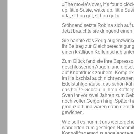
»The movie’s over, it’s four o’clo
up, little Susie, wake up, little Su
»Ja, schon gut, schon gut.«
Stöhnend setzte Robina sich auf u
Jetzt brauchte sie dringend einen
Sie nannte das Zeug augenzwinke
ihr Beitrag zur Gleichberechtigung
einen kräftigen Koffeinschub unte
Zum Glück fand sie ihre Espress
geschlossenen Augen, und dieses
auf Knopfdruck zaubern. Komplex
im Halbschlaf auch nicht erwarten.
Edelstahlgehäuse, das schön küh
das heiße Gebräu in ihren Kaffeep
Sven ihr vor zwei Jahren zum Geb
noch voller Geigen hing. Später h
produziert und waren dann dem d
gewichen.
Wie soll es nur mit uns weiterge
wanderten zum gestrigen Nachmit
Kontrollfragemodus angelangt wa