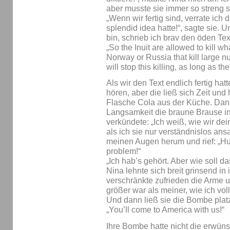
aber musste sie immer so streng 
„Wenn wir fertig sind, verrate ich 
splendid idea hatte!“, sagte sie. 
bin, schrieb ich brav den öden Text
„So the Inuit are allowed to kill w
Norway or Russia that kill large nu
will stop this killing, as long as the
Als wir den Text endlich fertig hatt
hören, aber die ließ sich Zeit und 
Flasche Cola aus der Küche. Dann
Langsamkeit die braune Brause in 
verkündete: „Ich weiß, wie wir de
als ich sie nur verständnislos ans
meinen Augen herum und rief: „Huh
problem!“
„Ich hab’s gehört. Aber wie soll d
Nina lehnte sich breit grinsend in
verschränkte zufrieden die Arme u
größer war als meiner, wie ich voll
Und dann ließ sie die Bombe plat
„You’ll come to America with us!“
Ihre Bombe hatte nicht die erwün