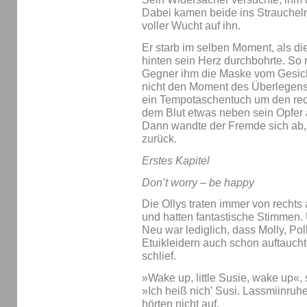
Dabei kamen beide ins Straucheln.
voller Wucht auf ihn.
Er starb im selben Moment, als di
hinten sein Herz durchbohrte. So 
Gegner ihm die Maske vom Gesicht
nicht den Moment des Überlegens, 
ein Tempotaschentuch um den rech
dem Blut etwas neben sein Opfer 
Dann wandte der Fremde sich ab, g
zurück.
Erstes Kapitel
Don’t worry – be happy
Die Ollys traten immer von rechts
und hatten fantastische Stimmen. U
Neu war lediglich, dass Molly, Pol
Etuikleidern auch schon auftauch
schlief.
»Wake up, little Susie, wake up«,
»Ich heiß nich’ Susi. Lassmiinruh
hörten nicht auf.