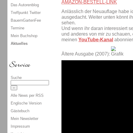
AMAZON-BESTELL-LINK
Das Autorenblog
Anlässlich der Neuauflage habe i
Treffpunkt Twitter
ausgedacht. Weiter unten könnt i
BauernGartenFee
sehen.
Termine
Und wenn ihr daran interessiert se
und anderes von mir zu schauen, 
Mein Buchshop
meinen
YouTube-Kanal
abonnier
Aktuelles
Ältere Ausgabe (2007):
Suche
Alle News per RSS
Englische Version
Gästebuch
Mein Newsletter
Impressum