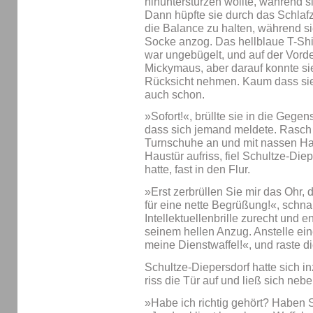
hinunterstürzen wollte, während s
Dann hüpfte sie durch das Schlafz
die Balance zu halten, während sie
Socke anzog. Das hellblaue T-Shi
war ungebügelt, und auf der Vorde
Mickymaus, aber darauf konnte sie
Rücksicht nehmen. Kaum dass sie e
auch schon.
»Sofort!«, brüllte sie in die Geg
dass sich jemand meldete. Rasch
Turnschuhe an und mit nassen Haa
Haustür aufriss, fiel Schultze-Diep
hatte, fast in den Flur.
»Erst zerbrüllen Sie mir das Ohr,
für eine nette Begrüßung!«, schnar
Intellektuellenbrille zurecht und 
seinem hellen Anzug. Anstelle ein
meine Dienstwaffel!«, und raste d
Schultze-Diepersdorf hatte sich i
riss die Tür auf und ließ sich neb
»Habe ich richtig gehört? Haben 