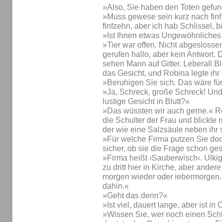
»Also, Sie haben den Toten gefu
»Muss gewese sein kurz nach finf.
finfzehn, aber ich hab Schlissel, b
»Ist Ihnen etwas Ungewöhnliches
»Tier war offen. Nicht abgeslosse
gerufen hallo, aber kein Antwort.
sehen Mann auf Gitter. Leberall B
das Gesicht, und Robina legte ihr 
»Beruhigen Sie sich. Das wäre für
»Ja, Schreck, große Schreck! Un
lustige Gesicht in Blutt?«
»Das wüssten wir auch gerne.« Ro
die Schulter der Frau und blickte
der wie eine Salzsäule neben ihr 
»Für welche Firma putzen Sie doc
sicher, ob sie die Frage schon gest
»Firma heißt ›Sauberwisch‹. Ulki
zu dritt hier in Kirche, aber and
morgen wieder oder iebermorgen. M
dahin.«
»Geht das denn?«
»Ist viel, dauert lange, aber ist in
»Wissen Sie, wer noch einen Schl