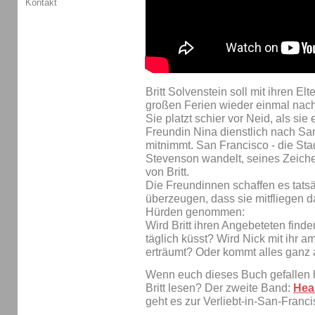
Kontakt
Britt Solvenstein soll mit ihren El
großen Ferien wieder einmal nach
Sie platzt schier vor Neid, als sie 
Freundin Nina dienstlich nach San
mitnimmt. San Francisco - die Sta
Stevenson wandelt, seines Zeich
von Britt.
Die Freundinnen schaffen es tatsäc
überzeugen, dass sie mitfliegen da
Hürden genommen:
Wird Britt ihren Angebeteten fin
täglich küsst? Wird Nick mit ihr a
erträumt? Oder kommt alles ganz
Wenn euch dieses Buch gefallen ha
Britt lesen? Der zweite Band:
Hear
geht es zur Verliebt-in-San-Franc