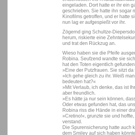
eingeladen. Dort hatte er ihr ei
geschrieben. Sie hatte ihn sogar 
Kinofilms getroffen, und er hatte s
nun lag er aufgespießt vor ihr.
Zögernd ging Schultze-Diepersdor
herum, riskierte eine Zehntelseku
und trat den Rückzug an.
Wieso haben sie die Pfeife ausger
Robina. Seufzend wandte sie sic
hat den Toten eigentlich gefunde
»Eine der Putzfrauen. Sie sitzt da
»Ich gehe gleich zu ihr. Weiß ma
bedeuten hat?«
»Mit Verlaub, ich denke, das ist Ih
aber freundlich.
»Es hätte ja nur sein können, das
Oder etwas gefunden hat, das uns w
Robina riss die Hände in einer dra
»Cretino!«, grunzte sie und hoffte
verstand.
Die Spurensicherung hatte auch k
dem Smiley auf sich haben könnte