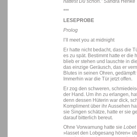
hättest Du schon.”
Sandra Henke
***
LESEPROBE
Prolog
I’ll meet you at midnight
Er hatte nicht bedacht, dass die 
es zu spät. Bestimmt hatte er die
blieb er stehen und lauschte in d
das einzige Geräusch, das er ve
Blutes in seinen Ohren, gedämpft
Immerhin war die Tür jetzt offen.
Er zog den schweren, schmiedeis
der Hand. Um ihn zu erlangen, ha
denn dessen Hüterin war dick, sc
Kompliment über ihr Aussehen hat
sie Singen schätze, hatte er sie 
darauf bitterlich bereut.
Ohne Vorwarnung hatte sie
Lobet
»lasset den Lobgesang hören« üb