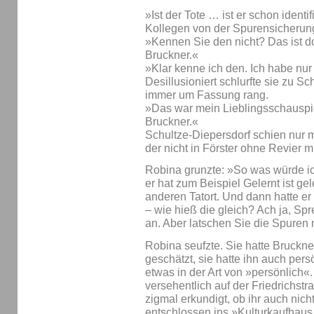
»Ist der Tote … ist er schon identi
Kollegen von der Spurensicherun
»Kennen Sie den nicht? Das ist d
Bruckner.«
»Klar kenne ich den. Ich habe nur g
Desillusioniert schlurfte sie zu S
immer um Fassung rang.
»Das war mein Lieblingsschauspie
Bruckner.«
Schultze-Diepersdorf schien nur 
der nicht in Förster ohne Revier m
Robina grunzte: »So was würde ic
er hat zum Beispiel Gelernt ist g
anderen Tatort. Und dann hatte er 
– wie hieß die gleich? Ach ja, Spr
an. Aber latschen Sie die Spuren n
Robina seufzte. Sie hatte Bruckne
geschätzt, sie hatte ihn auch per
etwas in der Art von »persönlich«.
versehentlich auf der Friedrichstr
zigmal erkundigt, ob ihr auch nich
entschlossen ins »Kulturkaufhau