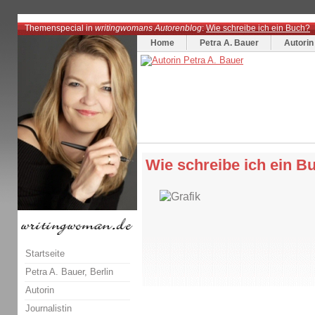
Themenspecial in
writingwomans Autorenblog
:
Wie schreibe ich ein Buch?
Home
Petra A. Bauer
Autorin
Wie schreibe ich ein B
Startseite
Petra A. Bauer, Berlin
Autorin
Journalistin