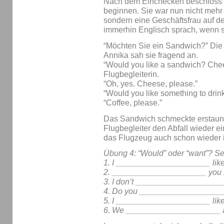
Nach dem Einchecken beschloss si
beginnen. Sie war nun nicht mehr 
sondern eine Geschäftsfrau auf 
immerhin Englisch sprach, wenn 
“Möchten Sie ein Sandwich?” Die 
Annika sah sie fragend an.
“Would you like a sandwich? Che
Flugbegleiterin.
“Oh, yes. Cheese, please.”
“Would you like something to drin
“Coffee, please.”
Das Sandwich schmeckte erstaunl
Flugbegleiter den Abfall wieder e
das Flugzeug auch schon wieder i
Übung 4: “Would” oder “want”? Se
1. I _____________________ like
2. _____________________ you li
3. I don’t _____________________
4. Do you ___________________
5. I _____________________ like
6. We _____________________ an