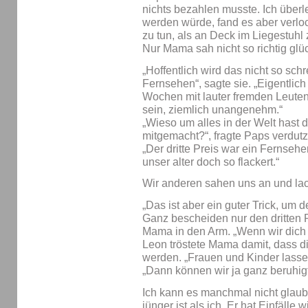
nichts bezahlen musste. Ich überle
werden würde, fand es aber verl
zu tun, als an Deck im Liegestuhl 
Nur Mama sah nicht so richtig glüc
„Hoffentlich wird das nicht so sch
Fernsehen“, sagte sie. „Eigentlich 
Wochen mit lauter fremden Leuten 
sein, ziemlich unangenehm.“
„Wieso um alles in der Welt hast
mitgemacht?“, fragte Paps verdutz
„Der dritte Preis war ein Fernsehe
unser alter doch so flackert.“
Wir anderen sahen uns an und lac
„Das ist aber ein guter Trick, u
Ganz bescheiden nur den dritten 
Mama in den Arm. „Wenn wir dich n
Leon tröstete Mama damit, dass die
werden. „Frauen und Kinder lasse
„Dann können wir ja ganz beruhigt 
Ich kann es manchmal nicht glau
jünger ist als ich. Er hat Einfälle w