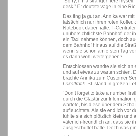
“Sorry, I’m a stranger here myself.
desk.” Er deutete vage in eine Ri
Das fing ja gut an. Annika war mit
tatsächlich nur ihren roten Koffe
Notebook dabei hatte. T-Centrale
unübersichtlichste Bahnhof, der i
ein Taxi nehmen können, doch auch
dem Bahnhof hinaus auf die Stra
wenn sie schon am ersten Tag vor d
es dann wohl weitergehen?
Entschlossen wandte sie sich an e
und auf etwas zu warten schien. D
brachte Annika zum Customer Se
Lokaltrafik
. SL stand in großen Let
“Don’t forget to take a number first!
durch die Glastür zur Informatio
wartete, bis diese über dem Scha
aufleuchtete. Als sie endlich vor
fühlte sie sich plötzlich klein und
väterlich-freundlich an, dass sie 
ausgeschüttet hätte. Doch was g