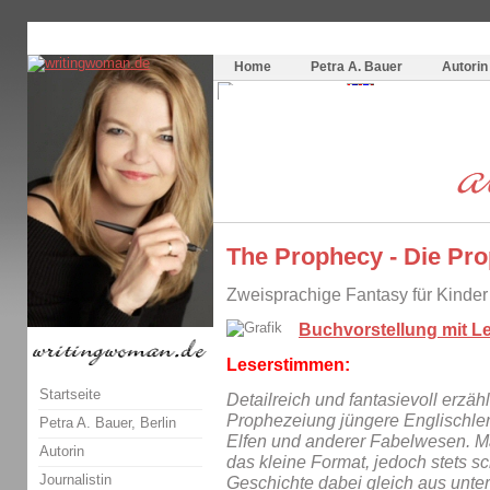
Themenspecial in
writingwomans Autorenblog
:
Wie schreibe ich ein Buch?
Home
Petra A. Bauer
Autorin
The Prophecy - Die Pr
Zweisprachige Fantasy für Kinder
Buchvorstellung mit L
Leserstimmen:
Startseite
Detailreich und fantasievoll erzä
Prophezeiung jüngere Englischlern
Petra A. Bauer, Berlin
Elfen und anderer Fabelwesen. Ma
Autorin
das kleine Format, jedoch stets sch
Journalistin
Geschichte dabei gleich aus unte