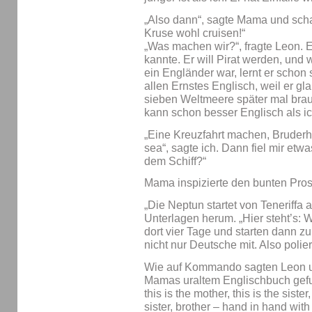
„Also dann“, sagte Mama und scha
Kruse wohl cruisen!“
„Was machen wir?“, fragte Leon. E
kannte. Er will Pirat werden, und 
ein Engländer war, lernt er schon
allen Ernstes Englisch, weil er gl
sieben Weltmeere später mal brau
kann schon besser Englisch als ic
„Eine Kreuzfahrt machen, Bruderhe
sea“, sagte ich. Dann fiel mir etw
dem Schiff?“
Mama inspizierte den bunten Prosp
„Die Neptun startet von Teneriffa a
Unterlagen herum. „Hier steht’s: W
dort vier Tage und starten dann zu
nicht nur Deutsche mit. Also polie
Wie auf Kommando sagten Leon un
Mamas uraltem Englischbuch gefund
this is the mother, this is the sister
sister, brother – hand in hand wit