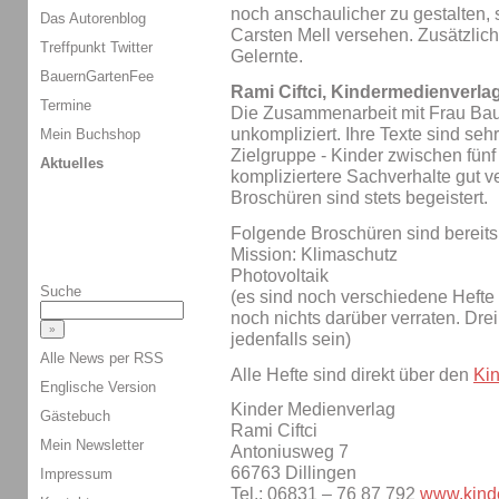
noch anschaulicher zu gestalten, s
Das Autorenblog
Carsten Mell versehen. Zusätzlich
Treffpunkt Twitter
Gelernte.
BauernGartenFee
Rami Ciftci, Kindermedienverla
Termine
Die Zusammenarbeit mit Frau Bau
unkompliziert. Ihre Texte sind seh
Mein Buchshop
Zielgruppe - Kinder zwischen fün
Aktuelles
kompliziertere Sachverhalte gut ve
Broschüren sind stets begeistert.
Folgende Broschüren sind bereits 
Mission: Klimaschutz
Photovoltaik
Suche
(es sind noch verschiedene Hefte 
noch nichts darüber verraten. Dre
jedenfalls sein)
Alle News per RSS
Alle Hefte sind direkt über den
Ki
Englische Version
Kinder Medienverlag
Gästebuch
Rami Ciftci
Mein Newsletter
Antoniusweg 7
66763 Dillingen
Impressum
Tel.: 06831 – 76 87 792
www.kind