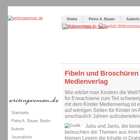
Themenspecial in
writingwomans Autorenblog
:
Wie schreibe ich ein Buch?
Home
Petra A. Bauer
Autorin
Fibeln und Broschüren 
Medienverlag
Wie erklärt man Kindern die Welt
für Erwachsene zum Teil schwieri
mit dem Kinder Medienverlag ist
auf wenigen Seiten für Kinder im 
Startseite
anschaulich Jahren aufzubereiten
Petra A. Bauer, Berlin
Julia und Janis, die bei
Autorin
beleuchten die Themen aus ihrer 
Journalistin
kleinen Lesern die Inhalte in Dia