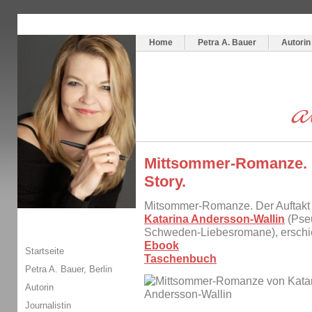
Themenspecial in
writingwomans Autorenblog
:
Wie schreibe ich ein Buch?
Home
Petra A. Bauer
Autorin
Mittsommer-Romanze.
Story.
Mitsommer-Romanze. Der Auftak
Katarina Andersson-Wallin
(Pseu
Schweden-Liebesromane), erschi
Ebook
Startseite
Taschenbuch
Petra A. Bauer, Berlin
Autorin
Journalistin