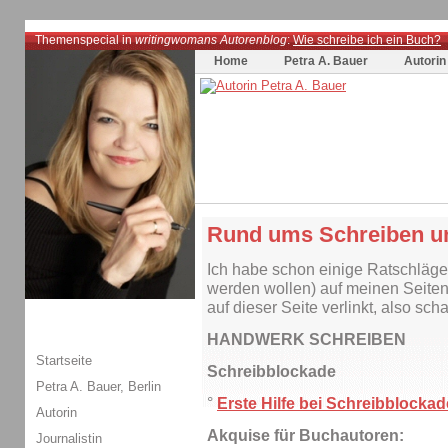
Themenspecial in
writingwomans Autorenblog
:
Wie schreibe ich ein Buch?
Home
Petra A. Bauer
Autorin
Rund ums Schreiben un
Ich habe schon einige Ratschläge 
werden wollen) auf meinen Seiten
auf dieser Seite verlinkt, also sch
HANDWERK SCHREIBEN
Startseite
Schreibblockade
Petra A. Bauer, Berlin
°
Erste Hilfe bei Schreibblocka
Autorin
Akquise für Buchautoren:
Journalistin