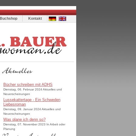
Buchshop
Kontakt
Bücher schreiben mit ADHS
Dienstag, 06. Februar 2024 Aktuelles und
Neuerscheinungen
Lussekattertage - Ein Schweden
Liebesroman
Dienstag, 09. Januar 2024 Aktuelles und
Neuerscheinungen
Was plane ich denn so?
Dienstag, 07. November 2023 In Arbeit oder
Planung