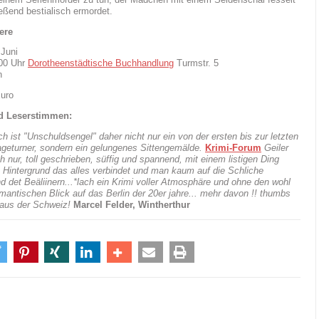
eßend bestialisch ermordet.
ere
 Juni
:00 Uhr
Dorotheenstädtische Buchhandlung
Turmstr. 5
n
Euro
d Leserstimmen:
h ist "Unschuldsengel" daher nicht nur ein von der ersten bis zur letzten
ageturner, sondern ein gelungenes Sittengemälde.
Krimi-Forum
Geiler
h nur, toll geschrieben, süffig und spannend, mit einem listigen Ding
 Hintergrund das alles verbindet und man kaum auf die Schliche
d det Beäliinern...*lach ein Krimi voller Atmosphäre und ohne den wohl
mantischen Blick auf das Berlin der 20er jahre... mehr davon !! thumbs
aus der Schweiz!
Marcel Felder, Wintherthur