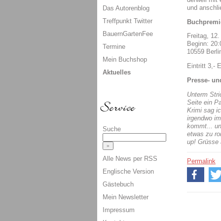
und anschli
Das Autorenblog
Treffpunkt Twitter
Buchpremi
BauernGartenFee
Freitag, 12.
Beginn: 20
Termine
10559 Berli
Mein Buchshop
Eintritt 3,- 
Aktuelles
Presse- un
Unterm Stric
Seite ein P
Krimi sag ic
irgendwo im
kommt... un
Suche
etwas zu ro
up! Grüsse 
Alle News per RSS
Permalink
Englische Version
Gästebuch
Mein Newsletter
Impressum