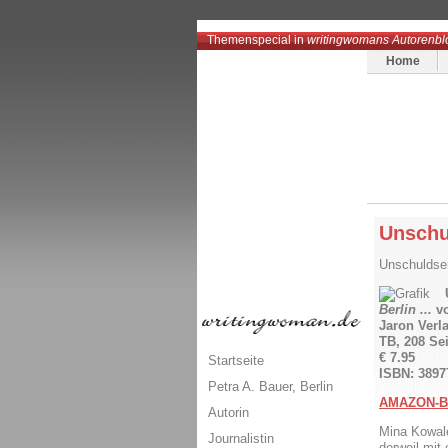
Themenspecial in
writingwomans Autorenbl
Home
Unschu
Unschuldsen
Berlin ...
vo
Jaron Verl
TB, 208 Se
€ 7.95
Startseite
ISBN: 3897
Petra A. Bauer, Berlin
AMAZON-B
Autorin
Mina Kowale
Journalistin
derweil mit