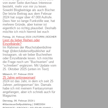
von eurer Seite durchaus Interesse
besteht, mehr von mir zu lesen.
Sowohl Blogbeiträge als auch Bücher.
Der letzte Beitrag aus dem Februar
2024 hat sogar über 47.000 Aufrufe.
Dass hier so lange Funkstille war, hat
mehrere Gründe, aber keiner ist
eigentlich so richtig plausibel. Deshalb
möchte ich mich hiermit bei euch
Freitag, 16. Februar 2024 | AUTORIN | BÜCHER
Liest du lieber Reihen oder
Einzelbände?
Im Rahmen der #buchstabenbühne
fragt @derclubderselfpublisher auf
Instagram, ob wir lieber Buchreihen
oder Einzelbände lesen. Ich möchte
die Frage noch um "Buchserien" und
"schreiben" ergänzen. Mit Update vom
25. Oktober 2025 (unten im Text)
Mittwoch, 07. Februar 2024
25 Jahre writingwoman!
2024 ist das Jahr, in dem ich seit 25
Jahren „writingwoman“ bin. Damals
habe ich mit meinem Fantasyroman
angefangen, aber ich schrieb auch für
Magazine.
Dienstag, 06. Februar 2024 |
#AbenteuerSelfpublishing | SWEDISH
ROMANCE | EBOOKS | SELFPUBLISHING |