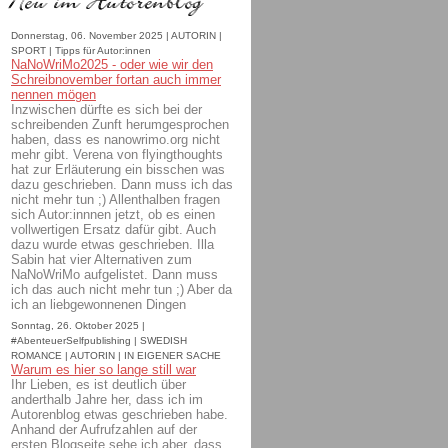
Donnerstag, 06. November 2025 | AUTORIN |
SPORT | Tipps für Autor:innen
NaNoWriMo2025 - oder wie wir den
Schreibnovember fortan auch immer
nennen mögen
Inzwischen dürfte es sich bei der
schreibenden Zunft herumgesprochen
haben, dass es nanowrimo.org nicht
mehr gibt. Verena von flyingthoughts
hat zur Erläuterung ein bisschen was
dazu geschrieben. Dann muss ich das
nicht mehr tun ;) Allenthalben fragen
sich Autor:innnen jetzt, ob es einen
vollwertigen Ersatz dafür gibt. Auch
dazu wurde etwas geschrieben. Illa
Sabin hat vier Alternativen zum
NaNoWriMo aufgelistet. Dann muss
ich das auch nicht mehr tun ;) Aber da
ich an liebgewonnenen Dingen
Sonntag, 26. Oktober 2025 |
#AbenteuerSelfpublishing | SWEDISH
ROMANCE | AUTORIN | IN EIGENER SACHE
Warum es hier so lange still war
Ihr Lieben, es ist deutlich über
anderthalb Jahre her, dass ich im
Autorenblog etwas geschrieben habe.
Anhand der Aufrufzahlen auf der
ersten Blogseite sehe ich aber, dass