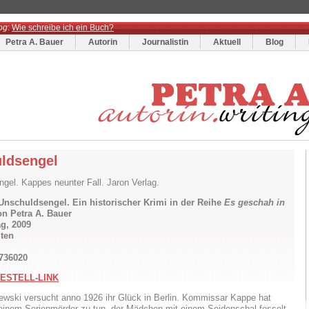
og
:
Wie schreibe ich ein Buch?
Petra A. Bauer
Autorin
Journalistin
Aktuell
Blog
ldsengel
gel. Kappes neunter Fall. Jaron Verlag.
Unschuldsengel. Ein historischer Krimi in der Reihe
Es geschah in
n Petra A. Bauer
ag, 2009
iten
736020
ESTELL-LINK
wski versucht anno 1926 ihr Glück in Berlin. Kommissar Kappe hat
 einem Serienmörder zu tun, der Mädchen mit einem Seidenschal fesselt