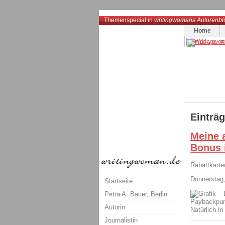
Themenspecial in
writingwomans Autorenbl
Home
Einträ
Meine 
Bonus i
Rabattkarte
Donnerstag,
Startseite
Petra A. Bauer, Berlin
Paybackpun
Autorin
Natürlich in
Journalistin