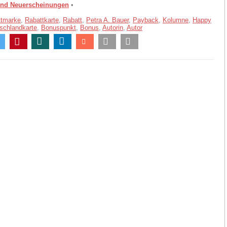
und Neuerscheinungen
•
ttmarke
,
Rabattkarte
,
Rabatt
,
Petra A. Bauer
,
Payback
,
Kolumne
,
Happy
schlandkarte
,
Bonuspunkt
,
Bonus
,
Autorin
,
Autor