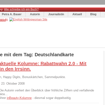
og
:
Wie schreibe ich ein Buch?
Petra A. Bauer
Autorin
Journalistin
Aktuell
Blog
ge mit dem Tag: Deutschlandkarte
aktuelle Kolumne: Rabattwahn 2.0 - Mit
n den Irrsinn.
n, Happy Digits, Bonuskärtchen, Sammelpunkte.
 23. Oktober 2008
Die Autorin verliert den Überblick über fröhliche Ziffern und verfallende
kte...
 ihrer
inBeauty-Kolumne
- diesmal sogar doppelseitig.