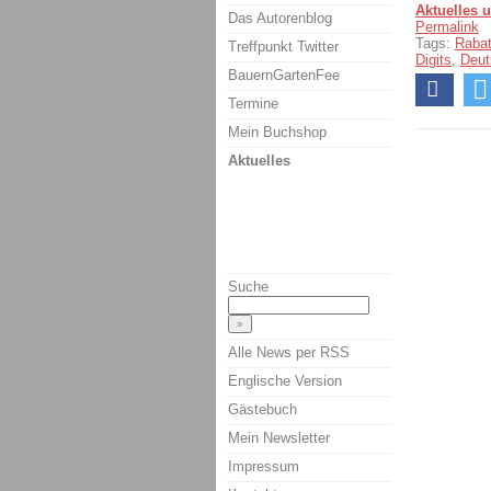
Aktuelles 
Das Autorenblog
Permalink
Tags:
Raba
Treffpunkt Twitter
Digits
,
Deut
BauernGartenFee
Termine
Mein Buchshop
Aktuelles
Suche
Alle News per RSS
Englische Version
Gästebuch
Mein Newsletter
Impressum