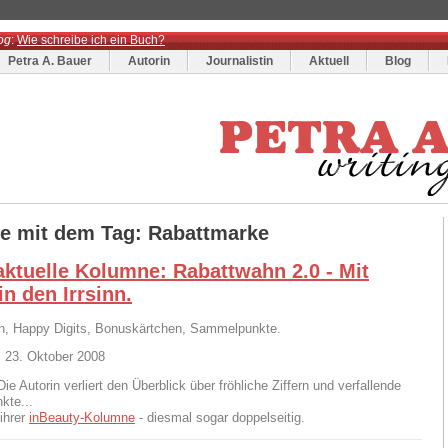
og
:
Wie schreibe ich ein Buch?
Petra A. Bauer
Autorin
Journalistin
Aktuell
Blog
ge mit dem Tag: Rabattmarke
aktuelle Kolumne: Rabattwahn 2.0 - Mit
n den Irrsinn.
n, Happy Digits, Bonuskärtchen, Sammelpunkte.
 23. Oktober 2008
Die Autorin verliert den Überblick über fröhliche Ziffern und verfallende
kte...
 ihrer
inBeauty-Kolumne
- diesmal sogar doppelseitig.