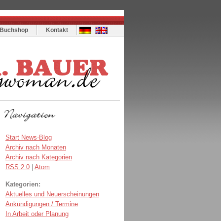
Buchshop
Kontakt
Start News-Blog
Archiv nach Monaten
Archiv nach Kategorien
RSS 2.0
|
Atom
Kategorien:
Aktuelles und Neuerscheinungen
Ankündigungen / Termine
In Arbeit oder Planung