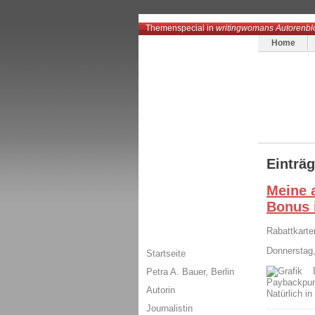
Themenspecial in
writingwomans Autorenbl
Home
Einträ
Meine 
Bonus i
Rabattkarte
Donnerstag,
Startseite
Petra A. Bauer, Berlin
Paybackpun
Autorin
Natürlich in
Journalistin