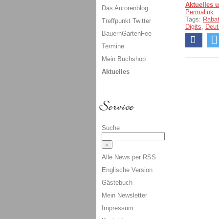
Aktuelles 
Das Autorenblog
Permalink
Tags:
Raba
Treffpunkt Twitter
Digits
,
Deut
BauernGartenFee
Termine
Mein Buchshop
Aktuelles
Suche
Alle News per RSS
Englische Version
Gästebuch
Mein Newsletter
Impressum