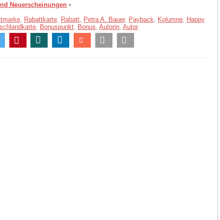
und Neuerscheinungen
•
ttmarke
,
Rabattkarte
,
Rabatt
,
Petra A. Bauer
,
Payback
,
Kolumne
,
Happy
schlandkarte
,
Bonuspunkt
,
Bonus
,
Autorin
,
Autor