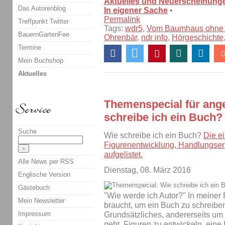
Aktuelles und Neuerscheinung
Das Autorenblog
In eigener Sache
•
Permalink
Treffpunkt Twitter
Tags:
wdr5
,
Vom Baumhaus ohne
BauernGartenFee
Ohrenbär
,
ndr info
,
Hörgeschichte
Termine
Mein Buchshop
Aktuelles
Themenspecial für ang
schreibe ich ein Buch?
Suche
Wie schreibe ich ein Buch?
Die e
Figurenentwicklung, Handlungsentw
aufgelistet.
Alle News per RSS
Dienstag, 08. März 2016
Englische Version
Gästebuch
"Wie werde ich Autor?" In meiner 
Mein Newsletter
braucht, um ein Buch zu schreiben
Impressum
Grundsätzliches, andererseits u
geht, Figuren zu entwickeln, eine