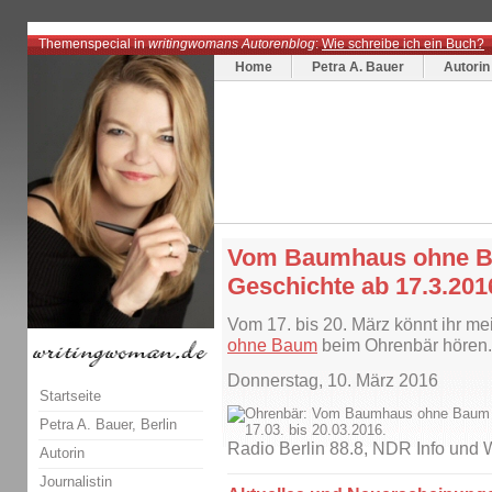
Themenspecial in
writingwomans Autorenblog
:
Wie schreibe ich ein Buch?
Home
Petra A. Bauer
Autorin
Vom Baumhaus ohne B
Geschichte ab 17.3.201
Vom 17. bis 20. März könnt ihr m
ohne Baum
beim Ohrenbär hören
Donnerstag, 10. März 2016
Startseite
Petra A. Bauer, Berlin
Radio Berlin 88.8, NDR Info und
Autorin
Journalistin