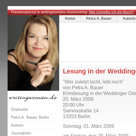
Themenspecial in
writingwomans Autorenblog
:
Wie schreibe ich ein Buch?
Home
Petra A. Bauer
Autorin
Lesung in der Wedding
"Wer zuletzt lacht, lebt noch"
von Petra A. Bauer
Krimilesung in der Weddinger Ost
20. März 2009
20:00 Uhr
Startseite
Samoastraße 14
13353 Berlin
Petra A. Bauer, Berlin
Autorin
Sonntag, 01. März 2009
Journalistin
am Freitag, den 20. März 2009