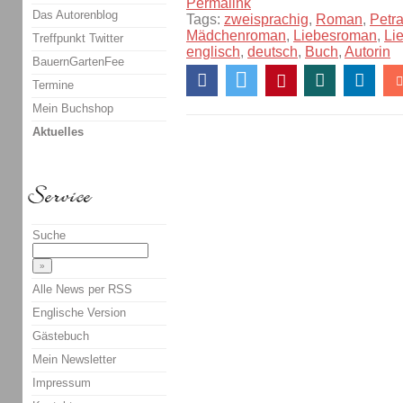
Permalink
Das Autorenblog
Tags:
zweisprachig
,
Roman
,
Petra
Mädchenroman
,
Liebesroman
,
Li
Treffpunkt Twitter
englisch
,
deutsch
,
Buch
,
Autorin
BauernGartenFee
Termine
Mein Buchshop
Aktuelles
Suche
Alle News per RSS
Englische Version
Gästebuch
Mein Newsletter
Impressum