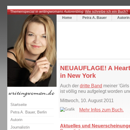
Themenspecial in
writingwomans Autorenblog
:
Wie schreibe ich ein Buch?
Home
Petra A. Bauer
Autorin
NEUAUFLAGE! A Heart i
in New York
Auch der
dritte Band
meiner 'Girls
ist völlig neu aufgelegt worden un
Mittwoch, 10. August 2011
Startseite
Mehr Infos zum Buch.
Petra A. Bauer, Berlin
Autorin
Aktuelles und Neuerscheinung
Journalistin