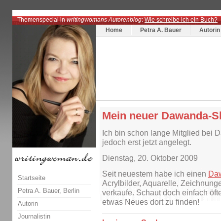
Themenspecial in
writingwomans Autorenblog
:
Wie schreibe ich ein Buch?
Home
Petra A. Bauer
Autorin
Mein neuer Dawanda-S
Ich bin schon lange Mitglied bei
jedoch erst jetzt angelegt.
Dienstag, 20. Oktober 2009
Seit neuestem habe ich einen
Da
Startseite
Acrylbilder, Aquarelle, Zeichnun
Petra A. Bauer, Berlin
verkaufe. Schaut doch einfach öfte
etwas Neues dort zu finden!
Autorin
Journalistin