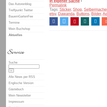
In eigener Sache
•
Das Autorenblog
Permalink
Tags:
Sticker
,
Shop
,
Selbermache
Treffpunkt Twitter
etsy
,
Dawanda
,
Buttons
,
Bilder
,
Aq
BauernGartenFee
Termine
Mein Buchshop
Aktuelles
Suche
Alle News per RSS
Englische Version
Gästebuch
Mein Newsletter
Impressum