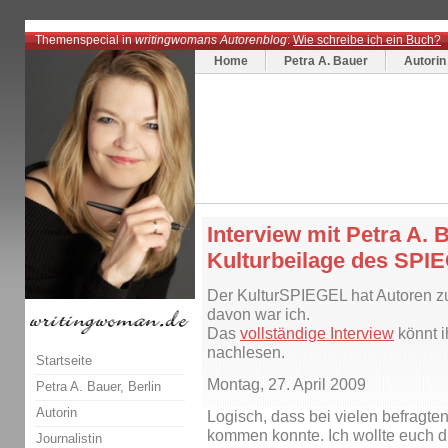
Themenspecial in
writingwomans Autorenblog
:
Wie schreibe ich ein Buch?
Home
Petra A. Bauer
Autorin
Interview mit Petra A. 
Kulturbeilage des SPI
Der KulturSPIEGEL hat Autoren zu 
davon war ich.
Das
vollständige Interview
könnt i
nachlesen.
Startseite
Montag, 27. April 2009
Petra A. Bauer, Berlin
Autorin
Logisch, dass bei vielen befragten
kommen konnte. Ich wollte euch di
Journalistin