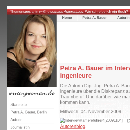
Themenspecial in
writingwomans Autorenblog
:
Wie schreibe ich ein Buch?
Home
Petra A. Bauer
Autorin
Petra A. Bauer im Inter
Ingenieure
Die Autorin Dipl.-Ing. Petra A. Bau
Ingenieure über die Diskrepanz 
Traumberuf. Und darüber, wie ma
kommen kann.
Startseite
Mittwoch, 04. November 2009
Petra A. Bauer, Berlin
Autorin
D
Autorenblog
.
Journalistin