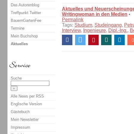
Das Autorenblog
Aktuelles und Neuerscheinung
Treffpunkt Twitter
Writingwoman in den Medien
•
Permalink
BauernGartenFee
Tags:
Studium
,
Studeingang
,
Petr
Termine
Interview
,
Ingenieure
,
Dipl.-Ing.
,
B
Mein Buchshop
Aktuelles
Suche
Alle News per RSS
Englische Version
Gästebuch
Mein Newsletter
Impressum