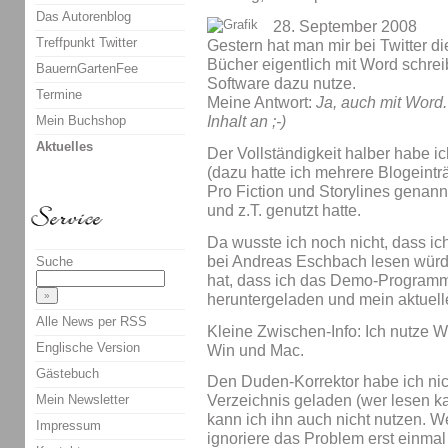
Das Autorenblog
28. September 2008
Treffpunkt Twitter
Gestern hat man mir bei Twitter di
Bücher eigentlich mit Word schrei
BauernGartenFee
Software dazu nutze.
Termine
Meine Antwort:
Ja, auch mit Word.
Mein Buchshop
Inhalt an ;-)
Aktuelles
Der Vollständigkeit halber habe i
(dazu hatte ich mehrere Blogeintr
Pro Fiction und Storylines genann
und z.T. genutzt hatte.
Da wusste ich noch nicht, dass ic
bei Andreas Eschbach lesen würd
Suche
hat, dass ich das Demo-Programm
heruntergeladen und mein aktuell
Alle News per RSS
Kleine Zwischen-Info: Ich nutze W
Englische Version
Win und Mac.
Gästebuch
Den Duden-Korrektor habe ich nich
Mein Newsletter
Verzeichnis geladen (wer lesen kann
kann ich ihn auch nicht nutzen. Wei
Impressum
ignoriere das Problem erst einmal