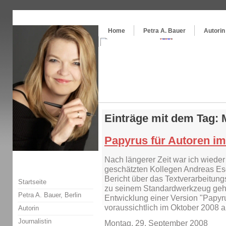
Themenspecial in
writingwomans Autorenblog
:
Wie schreibe ich ein Buch?
Home
Petra A. Bauer
Autorin
Einträge mit dem Tag:
Papyrus für Autoren im
Nach längerer Zeit war ich wiede
geschätzten Kollegen Andreas Esc
Bericht über das Textverarbeitun
Startseite
zu seinem Standardwerkzeug gehö
Petra A. Bauer, Berlin
Entwicklung einer Version "Papyrus
voraussichtlich im Oktober 2008 
Autorin
Journalistin
Montag, 29. September 2008