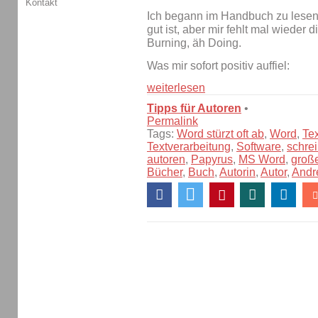
Kontakt
Ich begann im Handbuch zu lesen
gut ist, aber mir fehlt mal wieder 
Burning, äh Doing.
Was mir sofort positiv auffiel:
weiterlesen
Tipps für Autoren
•
Permalink
Tags:
Word stürzt oft ab
,
Word
,
Te
Textverarbeitung
,
Software
,
schre
autoren
,
Papyrus
,
MS Word
,
groß
Bücher
,
Buch
,
Autorin
,
Autor
,
Andr