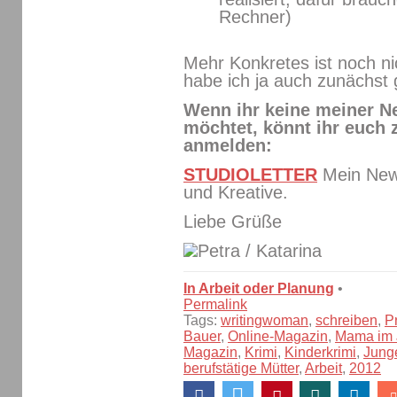
Rechner)
Mehr Konkretes ist noch ni
habe ich ja auch zunächst g
Wenn ihr keine meiner N
möchtet, könnt ihr euch
anmelden:
STUDIOLETTER
Mein News
und Kreative.
Liebe Grüße
/ Katarina
In Arbeit oder Planung
•
Permalink
Tags:
writingwoman
,
schreiben
,
P
Bauer
,
Online-Magazin
,
Mama im 
Magazin
,
Krimi
,
Kinderkrimi
,
Jung
berufstätige Mütter
,
Arbeit
,
2012