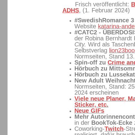
Frisch veröffentlicht:
B
ADHS
, (1. Februar 2024)
#SwedishRomance 
Website
katarina-ande
#CATC2 - ÜBERDOS
der Robina Bernhardt
City.
Wird als Tasche
Selbstverlag
lion23boo
Normseiten, Stand 13
Spin-off zu
Crime and
Hörbuch zu Mittso
Hörbuch zu Lussekat
New Adult Weihnach
Normseiten, Stand: 25
2024 erscheinen
Viele neue Planer, M
Sticker, etc.
Neue GIFs
Mehr Autorinnencont
in der
BookTok-Ecke
Coworking-
Twitch
-St
realisiert, dafür brauc