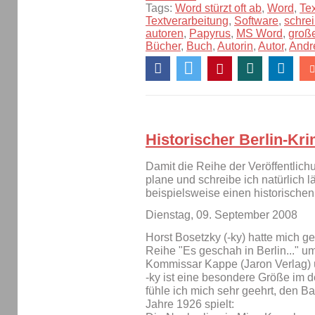
Tags:
Word stürzt oft ab
,
Word
,
Te
Textverarbeitung
,
Software
,
schre
autoren
,
Papyrus
,
MS Word
,
groß
Bücher
,
Buch
,
Autorin
,
Autor
,
Andr
Historischer Berlin-Kri
Damit die Reihe der Veröffentlich
plane und schreibe ich natürlich l
beispielsweise einen historischen
Dienstag, 09. September 2008
Horst Bosetzky (-ky) hatte mich gef
Reihe "Es geschah in Berlin..." 
Kommissar Kappe (Jaron Verlag)
-ky ist eine besondere Größe im 
fühle ich mich sehr geehrt, den B
Jahre 1926 spielt: