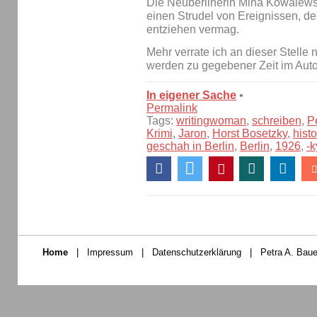
Die Neuberlinerin Mina Kowalewski
einen Strudel von Ereignissen, den
entziehen vermag.
Mehr verrate ich an dieser Stelle 
werden zu gegebener Zeit im Auto
In eigener Sache
•
Permalink
Tags:
writingwoman
,
schreiben
,
P
Krimi
,
Jaron
,
Horst Bosetzky
,
histo
geschah in Berlin
,
Berlin
,
1926
,
-k
Home
|
Impressum
|
Datenschutzerklärung
|
Petra A. Baue