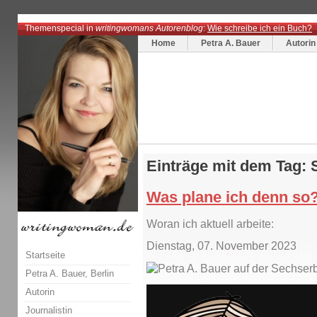
Themenspecial in
writingwomans Autorenblog
:
Wie schreibe ich ein Buch?
Home
Petra A. Bauer
Autorin
Einträge mit dem Tag: 
Was plane ich denn so
Woran ich aktuell arbeite:
Dienstag, 07. November 2023
Startseite
Petra A. Bauer, Berlin
Autorin
Journalistin