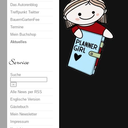
Das Autorenblog
Treffpunkt Twitter
BauernGartenFee
Termine
Mein Buchshop
Aktuelles
Suche
Alle News per RSS
Englische Version
Gästebuch
Mein Newsletter
Impressum