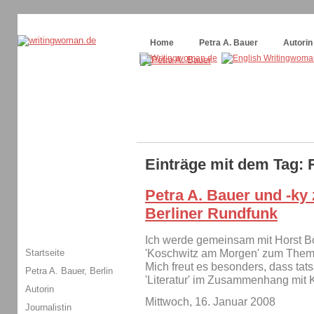
Themenspecial in
writingwomans Autorenblog
:
Wie schreibe ich ein Buch?
Home
Petra A. Bauer
Autorin
Einträge mit dem Tag: 
Petra A. Bauer und -ky
Berliner Rundfunk
Ich werde gemeinsam mit Horst Bo
Startseite
'Koschwitz am Morgen' zum Thema 
Mich freut es besonders, dass tat
Petra A. Bauer, Berlin
'Literatur' im Zusammenhang mit 
Autorin
Mittwoch, 16. Januar 2008
Journalistin