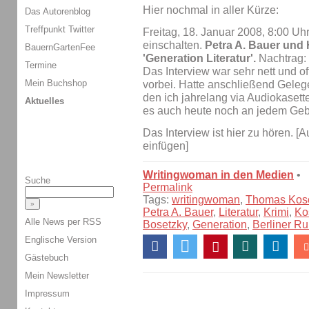
Hier nochmal in aller Kürze:
Das Autorenblog
Treffpunkt Twitter
Freitag, 18. Januar 2008, 8:00 Uh
einschalten.
Petra A. Bauer und
BauernGartenFee
'Generation Literatur'.
Nachtrag:
Termine
Das Interview war sehr nett und of
Mein Buchshop
vorbei. Hatte anschließend Geleg
den ich jahrelang via Audiokaset
Aktuelles
es auch heute noch an jedem Gebu
Das Interview ist hier zu hören. [
einfügen]
Writingwoman in den Medien
•
Suche
Permalink
Tags:
writingwoman
,
Thomas Kos
Petra A. Bauer
,
Literatur
,
Krimi
,
Ko
Alle News per RSS
Bosetzky
,
Generation
,
Berliner R
Englische Version
Gästebuch
Mein Newsletter
Impressum