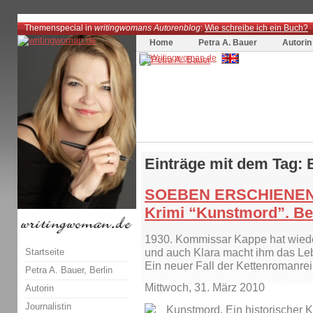
Themenspecial in
writingwomans Autorenblog
:
Wie schreibe ich ein Buch?
Home
Petra A. Bauer
Autorin
Einträge mit dem Tag: 
SOEBEN ERSCHIENEN: 
Krimi “Kunstmord”. Ber
1930. Kommissar Kappe hat wieder
Startseite
und auch Klara macht ihm das Le
Ein neuer Fall der Kettenromanrei
Petra A. Bauer, Berlin
Mittwoch, 31. März 2010
Autorin
Journalistin
Kunstmord. Ein historischer K