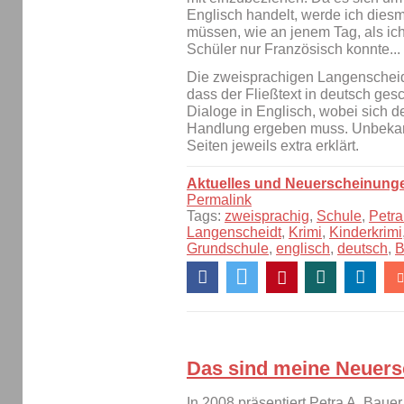
Englisch handelt, werde ich diesm
müssen, wie an jenem Tag, als ich 
Schüler nur Französisch konnte...
Die zweisprachigen Langenscheidt
dass der Fließtext in deutsch gesc
Dialoge in Englisch, wobei sich d
Handlung ergeben muss. Unbekan
Seiten jeweils extra erklärt.
Aktuelles und Neuerscheinung
Permalink
Tags:
zweisprachig
,
Schule
,
Petra
Langenscheidt
,
Krimi
,
Kinderkrimi
Grundschule
,
englisch
,
deutsch
,
B
Das sind meine Neuers
In 2008 präsentiert Petra A. Bauer