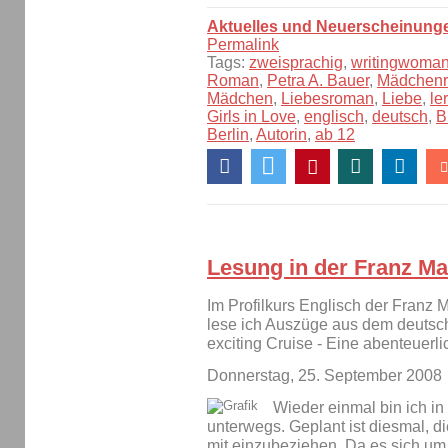
Aktuelles und Neuerscheinung
Permalink
Tags:
zweisprachig
,
writingwoma
Roman
,
Petra A. Bauer
,
Mädchen
Mädchen
,
Liebesroman
,
Liebe
,
le
Girls in Love
,
englisch
,
deutsch
,
B
Berlin
,
Autorin
,
ab 12
Lesung in der Franz M
Im Profilkurs Englisch der Franz 
lese ich Auszüge aus dem deutsch
exciting Cruise - Eine abenteuerli
Donnerstag, 25. September 2008
Wieder einmal bin ich i
unterwegs. Geplant ist diesmal, d
mit einzubeziehen. Da es sich u