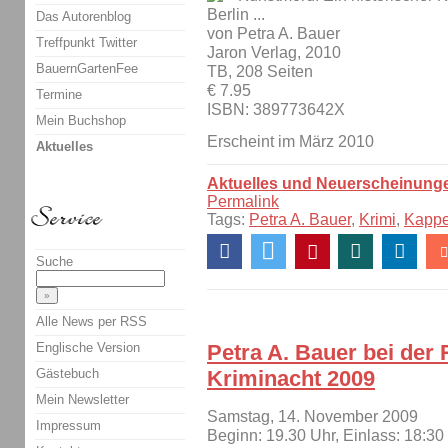
Berlin ...
Das Autorenblog
von Petra A. Bauer
Treffpunkt Twitter
Jaron Verlag, 2010
BauernGartenFee
TB, 208 Seiten
€ 7.95
Termine
ISBN: 389773642X
Mein Buchshop
Erscheint im März 2010
Aktuelles
Aktuelles und Neuerscheinung
Permalink
Tags:
Petra A. Bauer
,
Krimi
,
Kapp
Suche
Alle News per RSS
Englische Version
Petra A. Bauer bei der 
Gästebuch
Kriminacht 2009
Mein Newsletter
Samstag, 14. November 2009
Impressum
Beginn: 19.30 Uhr, Einlass: 18:30