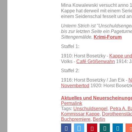
Mina Kowalewski versucht anno 19
Kappe hat derweil mit einem Seri
einem Seidenschal fesselt und an
Unterm Strich ist "Unschuldsengel
bis zur letzten Seite ein Pagetur
Sittengemälde.
Krimi-Forum
Staffel 1:
1910: Horst Bosetzky -
Kappe und 
Volks -
Café Größenwahn
1914: J
Staffel 2:
1916: Horst Bosetzky / Jan Eik -
N
Novembertod
1920: Horst Bosetz
Aktuelles und Neuerscheinung
Permalink
Tags:
Unschuldsengel
,
Petra A. B
Kommissar Kappe
,
Dorotheenstä
Buchpremiere
,
Berlin