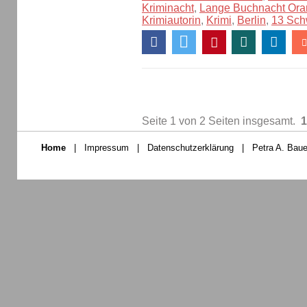
Kriminacht
,
Lange Buchnacht Ora
Krimiautorin
,
Krimi
,
Berlin
,
13 Sch
Seite 1 von 2 Seiten insgesamt.
1
Home
|
Impressum
|
Datenschutzerklärung
|
Petra A. Baue