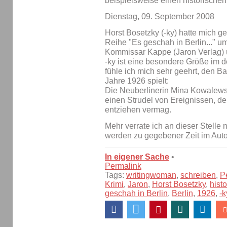
beispielsweise einen historischen
Dienstag, 09. September 2008
Horst Bosetzky (-ky) hatte mich gef
Reihe "Es geschah in Berlin..." 
Kommissar Kappe (Jaron Verlag)
-ky ist eine besondere Größe im 
fühle ich mich sehr geehrt, den B
Jahre 1926 spielt:
Die Neuberlinerin Mina Kowalewski
einen Strudel von Ereignissen, den
entziehen vermag.
Mehr verrate ich an dieser Stelle 
werden zu gegebener Zeit im Auto
In eigener Sache
•
Permalink
Tags:
writingwoman
,
schreiben
,
P
Krimi
,
Jaron
,
Horst Bosetzky
,
histo
geschah in Berlin
,
Berlin
,
1926
,
-k