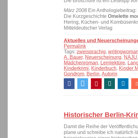
Die Broschüre ist ein Lesetipp vo
März 2008
Ein Anthologiebeitrag:
Die Kurzgeschichte
Omelette mor
Hering, Küchen- und Kombüsenkri
Mitteldeutscher Verlag
Aktuelles und Neuerscheinung
Permalink
Tags:
zweisprachig
,
writingwoma
A. Bauer
,
Neuerscheinung
,
NAJU
Mädchenroman
,
Lernlektüre
,
Lang
Kinderkrimi
,
Kinderbuch
,
Kinder 
Gondrom
,
Berlin
,
Autorin
Historischer Berlin-Kri
Damit die Reihe der Veröffentlich
plane und schreibe ich natürlich l