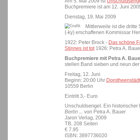
Am 5. Mai 2009 ist
Unschuldseng
Buchpremiere ist am 12. Juni 200
Dienstag, 19. Mai 2009
Mittlerweile ist die drit
(-ky) erschaffenen Kommissar He
1922: Peter Brock -
Das schöne Fr
Stinnes ist tot
1926: Petra A. Baue
Buchpremiere mit Petra A. Baue
stellen Band sieben und neun der
Freitag, 12. Juni
Beginn: 20:00 Uhr
Dorotheenstäd
10559 Berlin
Eintritt 3,- Euro
Unschuldsengel. Ein historischer 
Berlin ...
von Petra A. Bauer
Jaron Verlag, 2009
TB, 208 Seiten
€ 7.95
ISBN: 3897736020