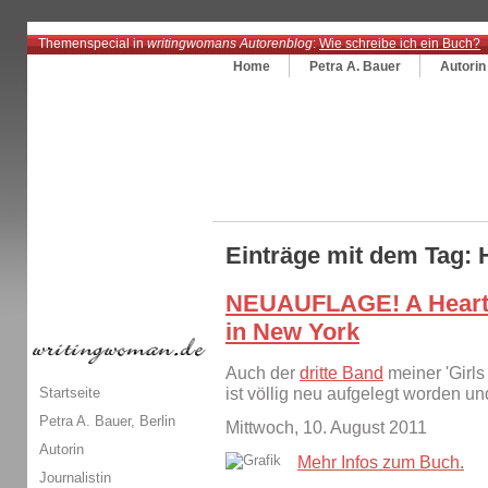
Themenspecial in
writingwomans Autorenblog
:
Wie schreibe ich ein Buch?
Home
Petra A. Bauer
Autorin
Einträge mit dem Tag: 
NEUAUFLAGE! A Heart i
in New York
Auch der
dritte Band
meiner 'Girls
Startseite
ist völlig neu aufgelegt worden un
Petra A. Bauer, Berlin
Mittwoch, 10. August 2011
Autorin
Mehr Infos zum Buch.
Journalistin