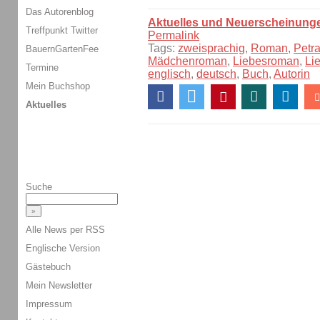
Das Autorenblog
Aktuelles und Neuerscheinung
Treffpunkt Twitter
Permalink
Tags:
zweisprachig
,
Roman
,
Petra
BauernGartenFee
Mädchenroman
,
Liebesroman
,
Li
Termine
englisch
,
deutsch
,
Buch
,
Autorin
Mein Buchshop
Aktuelles
Suche
Alle News per RSS
Englische Version
Gästebuch
Mein Newsletter
Impressum