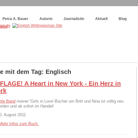
og
:
Wie schreibe ich ein Buch?
Petra A. Bauer
Autorin
Journalistin
Aktuell
Blog
ge mit dem Tag: Englisch
LAGE! A Heart in New York - Ein Herz in
rk
itte Band
meiner 'Girls in Love'-Bücher um Britt und Nina ist völlig neu
orden und ab sofort im Handel!
0. August 2011
Mehr Infos zum Buch.