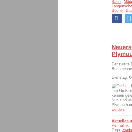
Bauer
,
Mäd
Langensche
Bücher
,
Bu
Neuers
Plymou
Der zweite 
Buchmesse 
Dienstag, 
ihre Großta
kennen gele
Nun sind wi
Plymouth a
werden.
Aktuelles 
Permalink
Tags:
zweis