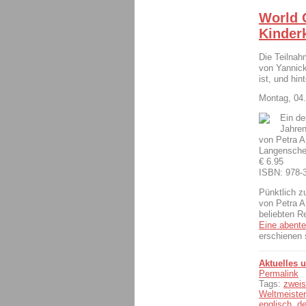
World 
Kinder
Die Teilnah
von Yannick
ist, und hi
Montag, 04.
Ein de
Jahre
von Petra A
Langenschei
€ 6.95
ISBN: 978-
Pünktlich z
von Petra A
beliebten R
Eine abente
erschienen 
Aktuelles 
Permalink
Tags:
zweis
Weltmeister
englisch
,
d