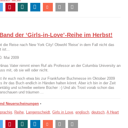
 Band der ‘Girls-in-Love’-Reihe im Herbst!
t die Reise nach New York City! Obwohl 'Reise' in dem Fall nicht das
 ist...
0. Mai 2009
Ninas Vater nimmt einen Ruf als Professor an der Columbia University an
s mit, ob sie will oder nicht.
t ihr euch noch etwa bis zur Frankfurter Buchmesse im Oktober 2009
s ihr das Buch endlich in Händen halten könnt. Aber ich bin in der Zeit
untätig und schreibe weitere Bücher :-) Und als Trost vorab schon das
anschauen und träumen ...
und Neuerscheinungen
•
prachig
,
Reihe
,
Langenscheidt
,
Girls in Love
,
englisch
,
deutsch
,
A Heart