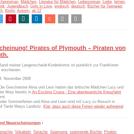
chenroman
,
Mädchen
,
Literatur für Mädchen
,
Liebesroman
,
Liebe
,
lernen
,
idt
,
Jugendbuch
,
Girls in Love
,
englisch
,
deutsch
,
Bücher für Teenager
,
ch
,
Berlin
,
Autorin
,
ab 12
cheinung! Pirates of Plymouth – Piraten von
th.
Band meiner Langenscheidt-Kinderkrimis ist pünktlich zur Frankfurter
erschienen.
04. November 2008
Die Geschwister Alina und Leon hatten das britische Mädchen Lucy und
nte Mary bereits in
An Exciting Cruise - Eine abenteuerliche Kreuzfahrt
rnt.
eder Sommerferien und Alina und Leon sind mit Lucy zu Besuch in
uf Tante Marys Landsitz.
Klar, dass auch diese Ferien wieder aufregend
und Neuerscheinungen
•
prachig
,
Vokabeln
,
Sprache
,
Spannung
,
spannende Bücher
,
Piraten
,