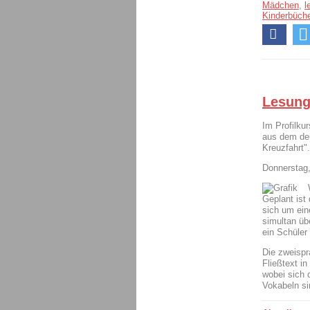
Mädchen
,
l
Kinderbüche
Lesung
Im Profilku
aus dem deu
Kreuzfahrt".
Donnerstag
Geplant ist
sich um ein
simultan üb
ein Schüler
Die zweispr
Fließtext in
wobei sich 
Vokabeln sin