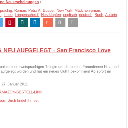
und Neuerscheinungen
•
prachig
,
Roman
,
Petra A. Bbauer
,
New York
,
Mädchenroman
,
n
,
Liebe
,
Langenscheidt
,
Herzklopfen
,
englisch
,
deutsch
,
Buch
,
Autorin
 NEU AUFGELEGT - San Francisco Love
and meiner zweisprachigen Trilogie um die beiden Freundinnen Nina und
eu aufgelegt worden und hat ein neues Outfit bekommen! Ab sofort im
 27. Januar 2011
AMAZON-BESTELL-LINK
um Buch findet ihr hier.