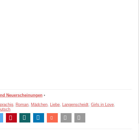
und Neuerscheinungen
•
prachig
,
Roman
,
Mädchen
,
Liebe
,
Langenscheidt
,
Girls in Love
,
eutsch