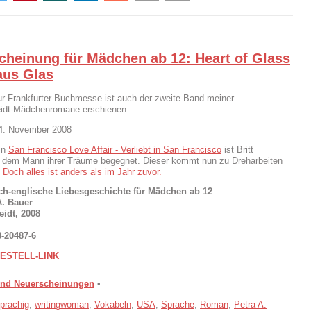
cheinung für Mädchen ab 12: Heart of Glass
aus Glas
ur Frankfurter Buchmesse ist auch der zweite Band meiner
idt-Mädchenromane erschienen.
04. November 2008
In
San Francisco Love Affair - Verliebt in San Francisco
ist Britt
 dem Mann ihrer Träume begegnet. Dieser kommt nun zu Dreharbeiten
.
Doch alles ist anders als im Jahr zuvor.
ch-englische Liebesgeschichte für Mädchen ab 12
A. Bauer
idt, 2008
8-20487-6
ESTELL-LINK
und Neuerscheinungen
•
prachig
,
writingwoman
,
Vokabeln
,
USA
,
Sprache
,
Roman
,
Petra A.