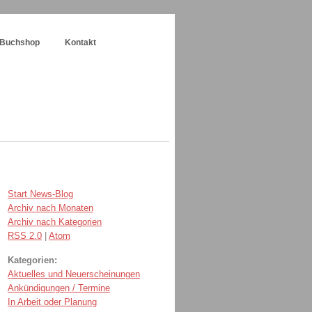
Buchshop
Kontakt
Start News-Blog
Archiv nach Monaten
Archiv nach Kategorien
RSS 2.0
|
Atom
Kategorien:
Aktuelles und Neuerscheinungen
Ankündigungen / Termine
In Arbeit oder Planung