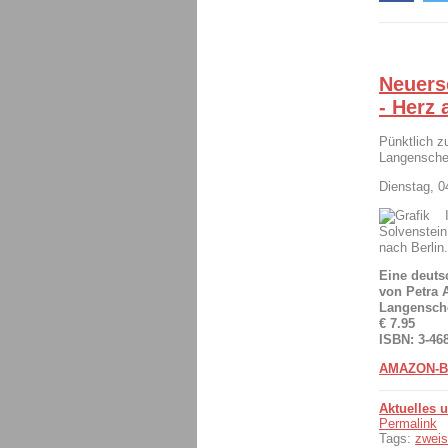
Neuers
- Herz 
Pünktlich z
Langensche
Dienstag, 
Solvenstein
nach Berlin
Eine deuts
von Petra 
Langensche
€ 7.95
ISBN: 3-46
AMAZON-B
Aktuelles 
Permalink
Tags:
zweis