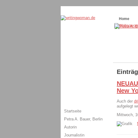
Themenspecial in
writingwomans Autorenbl
Home
Einträ
NEUAUF
New Yo
Auch der
dr
aufgelegt w
Startseite
Mittwoch, 1
Petra A. Bauer, Berlin
Autorin
Journalistin