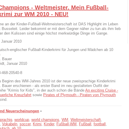
Champions - Weltmeister. Mein Fußball-
krimi zur WM 2010 - NEU!
me an der Kinder-Fußball-Weltmeisterschaft ist DAS Highlight im Leben
 Busseleit. Leider bekommt er mit dem Gegner näher zu tun als ihm lieb
nter den Kulissen sind einige höchst merkwürdige Dinge im Gange.
 Januar 2010
utsch-englischer Fußball-Kinderkrimi für Jungen und Mädchen ab 10
n
. Bauer
dt, Januar 2010
3-468-20540-8
u Beginn des WM-Jahres 2010 ist der neue zweisprachige Kinderkrimi
. Bauer erschienen - als erster Band im neu gestalteten Outfit der
eihe "Krimis for Kids", in der auch schon die Bände
An exciting Cruise -
uerliche Kreuzfahrt
sowie
Pirates of Plymouth - Piraten von Plymouth
sind.
und Neuerscheinungen
•
prachig
,
worldcup
,
world champions
,
WM
,
Weltmeisterschaft
,
,
Vokabeln
,
soccer
,
Krimi
,
Kinder
,
Fußball-WM
,
Fußball
,
football
,
eutsch
,
ab 10