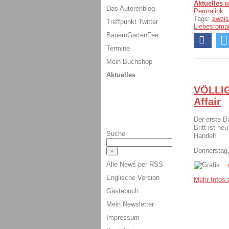
Aktuelles 
Das Autorenblog
Permalink
Tags:
zweis
Treffpunkt Twitter
Liebesroma
BauernGartenFee
Termine
Mein Buchshop
Aktuelles
VÖLLIG
Affair
Der erste B
Britt ist n
Suche
Handel!
Donnerstag,
Alle News per RSS
Englische Version
Mehr Infos z
Gästebuch
Mein Newsletter
Impressum