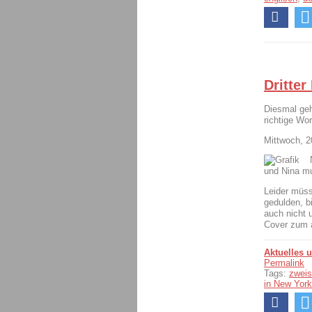
Dritter
Diesmal geh
richtige Wort
Mittwoch, 2
und Nina mus
Leider müss
gedulden, bi
auch nicht 
Cover zum 
Aktuelles 
Permalink
Tags:
zweis
in New York