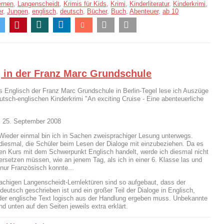
ernen
,
Langenscheidt
,
Krimis für Kids
,
Krimi
,
Kinderliteratur
,
Kinderkrimi
,
r
,
Jungen
,
englisch
,
deutsch
,
Bücher
,
Buch
,
Abenteuer
,
ab 10
 in der Franz Marc Grundschule
rs Englisch der Franz Marc Grundschule in Berlin-Tegel lese ich Auszüge
tsch-englischen Kinderkrimi "An exciting Cruise - Eine abenteuerliche
, 25. September 2008
Wieder einmal bin ich in Sachen zweisprachiger Lesung unterwegs.
 diesmal, die Schüler beim Lesen der Dialoge mit einzubeziehen. Da es
en Kurs mit dem Schwerpunkt Englisch handelt, werde ich diesmal nicht
ersetzen müssen, wie an jenem Tag, als ich in einer 6. Klasse las und
 nur Französisch konnte...
achigen Langenscheidt-Lernlektüren sind so aufgebaut, dass der
 deutsch geschrieben ist und ein großer Teil der Dialoge in Englisch,
der englische Text logisch aus der Handlung ergeben muss. Unbekannte
d unten auf den Seiten jeweils extra erklärt.