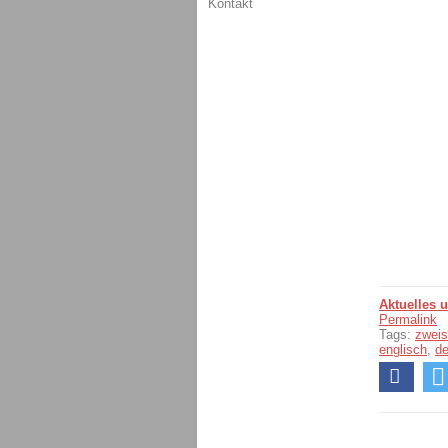
Kontakt
Aktuelles 
Permalink
Tags:
zweis
englisch
,
d