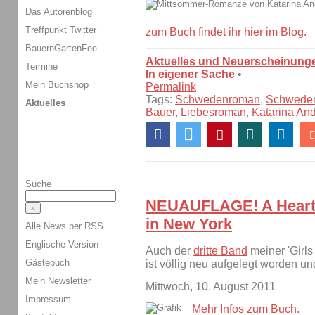
Das Autorenblog
Treffpunkt Twitter
zum Buch findet ihr hier im Blog.
BauernGartenFee
Aktuelles und Neuerscheinung
Termine
In eigener Sache
•
Mein Buchshop
Permalink
Tags:
Schwedenroman
,
Schwede
Aktuelles
Bauer
,
Liebesroman
,
Katarina An
Suche
NEUAUFLAGE! A Heart i
in New York
Alle News per RSS
Englische Version
Auch der
dritte Band
meiner 'Girls
Gästebuch
ist völlig neu aufgelegt worden un
Mein Newsletter
Mittwoch, 10. August 2011
Impressum
Mehr Infos zum Buch.