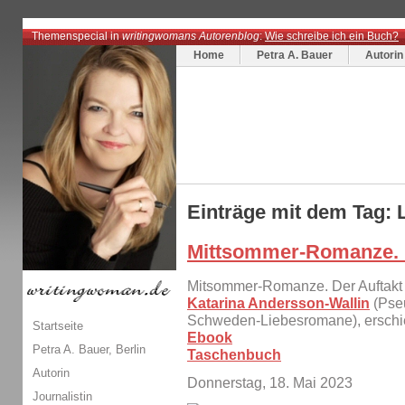
Themenspecial in
writingwomans Autorenblog
:
Wie schreibe ich ein Buch?
Home
Petra A. Bauer
Autorin
Einträge mit dem Tag:
Mittsommer-Romanze.
Mitsommer-Romanze. Der Auftak
Katarina Andersson-Wallin
(Pseu
Schweden-Liebesromane), erschi
Startseite
Ebook
Petra A. Bauer, Berlin
Taschenbuch
Autorin
Donnerstag, 18. Mai 2023
Journalistin