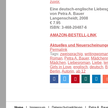
zuvor.
Eine deutsch-englische Liebes
von Petra A. Bauer
Langenscheidt, 2008
€ 7.95
ISBN: 3-468-20487-6
AMAZON-BESTELL-LINK
Aktuelles und Neuerscheinung
Permalink
Tags:
zweisprachig
,
writingwoma
Roman
,
Petra A. Bauer
,
Mädchen
Mädchen
,
Liebesroman
,
Liebe
,
le
Girls in Love
,
englisch
,
deutsch
,
B
Berlin
,
Autorin
,
ab 12
Home
|
Impressum
|
Datenschutzerklärung
|
Petra A. Baue