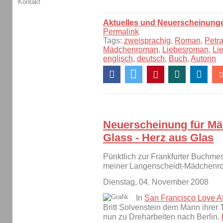
Kontakt
Aktuelles und Neuerscheinung
Permalink
Tags:
zweisprachig
,
Roman
,
Petra
Mädchenroman
,
Liebesroman
,
Li
englisch
,
deutsch
,
Buch
,
Autorin
Neuerscheinung für Mäd
Glass - Herz aus Glas
Pünktlich zur Frankfurter Buchme
meiner Langenscheidt-Mädchenr
Dienstag, 04. November 2008
In
San Francisco Love Aff
Britt Solvenstein dem Mann ihrer
nun zu Dreharbeiten nach Berlin.