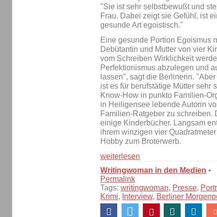
"Sie ist sehr selbstbewußt und st
Frau. Dabei zeigt sie Gefühl, ist e
gesunde Art egoistisch."
Eine gesunde Portion Egoismus m
Debütantin und Mutter von vier K
vom Schreiben Wirklichkeit werde
Perfektionismus abzulegen und au
lassen", sagt die Berlinerin. "Abe
ist es für berufstätige Mütter seh
Know-How in punkto Familien-Org
in Heiligensee lebende Autorin v
Familien-Ratgeber zu schreiben.
einige Kinderbücher. Langsam ent
ihrem winzigen vier Quadratmete
Hobby zum Broterwerb.
weiterlesen
Writingwoman in den Medien
•
Permalink
Tags:
writingwoman
,
Presse
,
Portr
Krimi
,
Interview
,
Berliner Morgenp