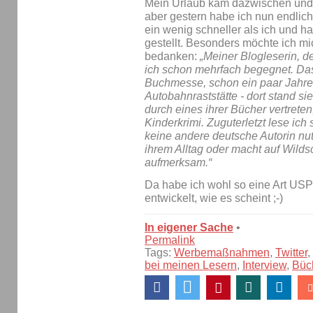
Mein Urlaub kam dazwischen und 
aber gestern habe ich nun endlich
ein wenig schneller als ich und h
gestellt. Besonders möchte ich mic
bedanken:
„Meiner Blogleserin, d
ich schon mehrfach begegnet. Das 
Buchmesse, schon ein paar Jahre
Autobahnraststätte - dort stand sie
durch eines ihrer Bücher vertrete
Kinderkrimi. Zuguterletzt lese ich s
keine andere deutsche Autorin nut
ihrem Alltag oder macht auf Wild
aufmerksam.“
Da habe ich wohl so eine Art USP
entwickelt, wie es scheint ;-)
In eigener Sache
•
Permalink
Tags:
Werbemaßnahmen
,
Twitter
,
bei meinen Lesern
,
Interview
,
Büc