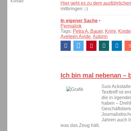
Kontakt
Hier geht es zu dem ausführlichen
mitbringen ;-)
In eigener Sache
•
Permalink
Tags:
Petra A. Bauer
,
Krimi
,
Kinde
Aveleen Avide
,
Autorin
Ich bin mal nebenan – b
Susi Ackstalle
Texttreff ist
die in irgende
haben – Dreh
Geschäftsberi
Journalistische
Jahren auch li
was das Zeug hält.