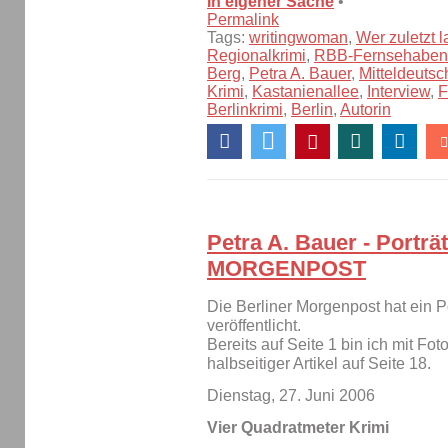
In eigener Sache
•
Permalink
Tags:
writingwoman
,
Wer zuletzt l
Regionalkrimi
,
RBB-Fernsehabe
Berg
,
Petra A. Bauer
,
Mitteldeutsc
Krimi
,
Kastanienallee
,
Interview
,
F
Berlinkrimi
,
Berlin
,
Autorin
Petra A. Bauer - Portr
MORGENPOST
Die Berliner Morgenpost hat ein P
veröffentlicht.
Bereits auf Seite 1 bin ich mit Fot
halbseitiger Artikel auf Seite 18.
Dienstag, 27. Juni 2006
Vier Quadratmeter Krimi