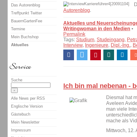
D
Das Autorenblog
Autorenblog
.
Treffpunkt Twitter
BauernGartenFee
Aktuelles und Neuerscheinung
Writingwoman in den Medien
•
Termine
Permalink
Mein Buchshop
Tags:
Studium
,
Studeingang
,
Petr
Aktuelles
Interview
,
Ingenieure
,
Dipl.-Ing.
,
B
Suche
Ich bin mal nebenan - b
Diesmal hat m
Alle News per RSS
Aveleen Avide 
Englische Version
man viele Inte
Gästebuch
unterschiedlic
mache als Vid
Mein Newsletter
Impressum
Mittwoch, 12.