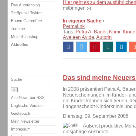
Hier geht es zu dem ausführlichen
Das Autorenblog
mitbringen ;-)
Treffpunkt Twitter
In eigener Sache
•
BauernGartenFee
Permalink
Termine
Tags:
Petra A. Bauer
,
Krimi
,
Kinde
Mein Buchshop
Aveleen Avide
,
Autorin
Aktuelles
Das sind meine Neuers
Suche
In 2008 präsentiert Petra A. Bauer
Neuerscheinungen im Kinder- un
Alle News per RSS
die Kinder können sich freuen, d
Englische Version
Langenscheidt-Kinderkrimis und 
Gästebuch
Dienstag, 09. September 2008
Mein Newsletter
Äußerst produktive Monate
Impressum
diesjährige Ausbeute: