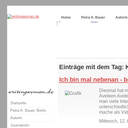
Themenspecial in
writingwomans Autorenblog
:
Wie schreibe ich ein Buch?
Home
Petra A. Bauer
Autorin
Einträge mit dem Tag:
Ich bin mal nebenan - b
Diesmal hat m
Aveleen Avide 
man viele Inte
Startseite
unterschiedlic
Petra A. Bauer, Berlin
mache als Vid
Autorin
Mittwoch, 12.
Journalistin