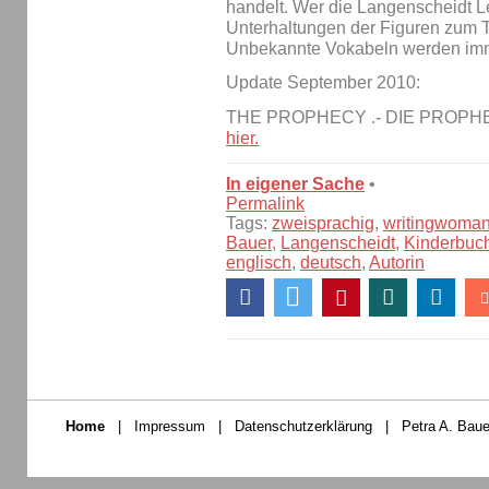
handelt. Wer die Langenscheidt Le
Unterhaltungen der Figuren zum Te
Unbekannte Vokabeln werden imme
Update September 2010:
THE PROPHECY .- DIE PROPHEZ
hier.
In eigener Sache
•
Permalink
Tags:
zweisprachig
,
writingwoma
Bauer
,
Langenscheidt
,
Kinderbuc
englisch
,
deutsch
,
Autorin
Home
|
Impressum
|
Datenschutzerklärung
|
Petra A. Baue