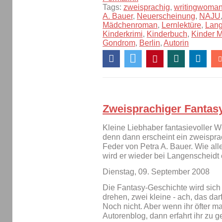
Tags:
zweisprachig
,
writingwoma
A. Bauer
,
Neuerscheinung
,
NAJU
Mädchenroman
,
Lernlektüre
,
Lang
Kinderkrimi
,
Kinderbuch
,
Kinder 
Gondrom
,
Berlin
,
Autorin
Zweisprachiger Fantas
Kleine Liebhaber fantasievoller W
denn dann erscheint ein zweispr
Feder von Petra A. Bauer. Wie all
wird er wieder bei Langenscheidt
Dienstag, 09. September 2008
Die Fantasy-Geschichte wird sich
drehen, zwei kleine - ach, das darf
Noch nicht. Aber wenn ihr öfter ma
Autorenblog, dann erfahrt ihr zu 