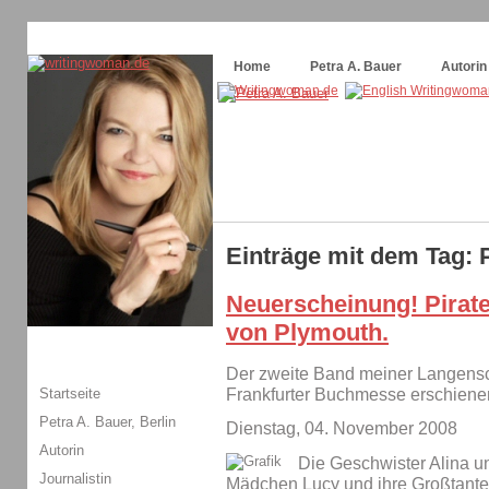
Themenspecial in
writingwomans Autorenblog
:
Wie schreibe ich ein Buch?
Home
Petra A. Bauer
Autorin
Einträge mit dem Tag: 
Neuerscheinung! Pirate
von Plymouth.
Der zweite Band meiner Langensche
Startseite
Frankfurter Buchmesse erschiene
Petra A. Bauer, Berlin
Dienstag, 04. November 2008
Autorin
Die Geschwister Alina un
Journalistin
Mädchen Lucy und ihre Großtante 