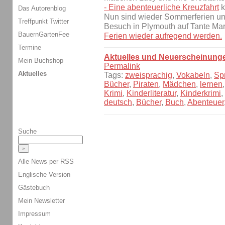
- Eine abenteuerliche Kreuzfahrt
k
Das Autorenblog
Nun sind wieder Sommerferien und
Treffpunkt Twitter
Besuch in Plymouth auf Tante Mar
BauernGartenFee
Ferien wieder aufregend werden.
Termine
Aktuelles und Neuerscheinung
Mein Buchshop
Permalink
Aktuelles
Tags:
zweisprachig
,
Vokabeln
,
Sp
Bücher
,
Piraten
,
Mädchen
,
lernen
Krimi
,
Kinderliteratur
,
Kinderkrimi
,
deutsch
,
Bücher
,
Buch
,
Abenteuer
Suche
Alle News per RSS
Englische Version
Gästebuch
Mein Newsletter
Impressum