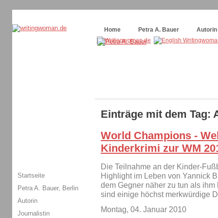
Themenspecial in
writingwomans Autorenblog
:
Wie schreibe ich ein Buch?
Home
Petra A. Bauer
Autorin
Einträge mit dem Tag: 
World Champions - Welt
Kinderkrimi zur WM 20
Die Teilnahme an der Kinder-Fußb
Startseite
Highlight im Leben von Yannick Bu
dem Gegner näher zu tun als ihm l
Petra A. Bauer, Berlin
sind einige höchst merkwürdige 
Autorin
Montag, 04. Januar 2010
Journalistin