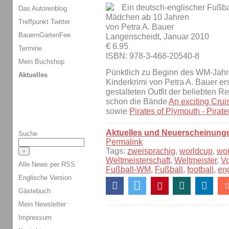
Ein deutsch-englischer Fußba
Das Autorenblog
Mädchen ab 10 Jahren
Treffpunkt Twitter
von Petra A. Bauer
BauernGartenFee
Langenscheidt, Januar 2010
€ 6.95
Termine
ISBN: 978-3-468-20540-8
Mein Buchshop
Pünktlich zu Beginn des WM-Jahr
Aktuelles
Kinderkrimi von Petra A. Bauer er
gestalteten Outfit der beliebten Re
schon die Bände
An exciting Crui
sowie
Pirates of Plymouth - Pirat
Aktuelles und Neuerscheinung
Suche
Permalink
Tags:
zweisprachig
,
worldcup
,
wo
Weltmeisterschaft
,
Weltmeister
,
V
Alle News per RSS
Fußball-WM
,
Fußball
,
football
,
en
Englische Version
Gästebuch
Mein Newsletter
Impressum