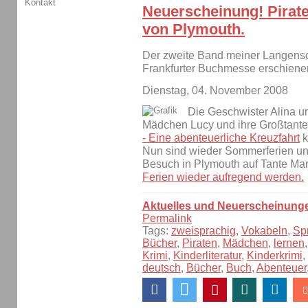
Kontakt
Neuerscheinung! Pirate
von Plymouth.
Der zweite Band meiner Langensche
Frankfurter Buchmesse erschiene
Dienstag, 04. November 2008
Die Geschwister Alina un
Mädchen Lucy und ihre Großtante 
- Eine abenteuerliche Kreuzfahrt
k
Nun sind wieder Sommerferien und
Besuch in Plymouth auf Tante Mar
Ferien wieder aufregend werden.
Aktuelles und Neuerscheinung
Permalink
Tags:
zweisprachig
,
Vokabeln
,
Sp
Bücher
,
Piraten
,
Mädchen
,
lernen
Krimi
,
Kinderliteratur
,
Kinderkrimi
,
deutsch
,
Bücher
,
Buch
,
Abenteuer