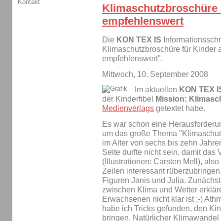
Kontakt
Klimaschutzbroschüre 
empfehlenswert
Die
KON TEX IS
Informationsschri
Klimaschutzbroschüre für Kinder 
empfehlenswert".
Mittwoch, 10. September 2008
Im aktuellen
KON TEX I
der Kinderfibel
Mission: Klimasc
Medienverlags
getextet habe.
Es war schon eine Herausforderu
um das große Thema "Klimaschutz"
im Alter von sechs bis zehn Jahren
Seite durfte nicht sein, damit das
(Illustrationen: Carsten Mell), als
Zeilen interessant rüberzubringen
Figuren Janis und Julia. Zunächst
zwischen Klima und Wetter erklä
Erwachsenen nicht klar ist ;-) At
habe ich Tricks gefunden, den Kin
bringen. Natürlicher Klimawandel 