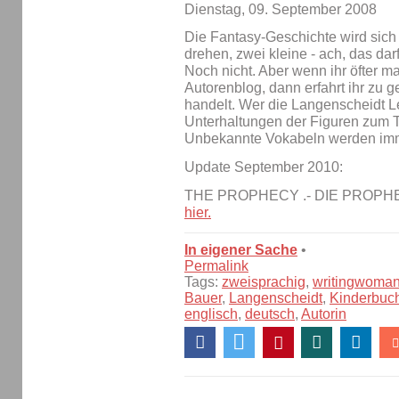
Dienstag, 09. September 2008
Die Fantasy-Geschichte wird sich
drehen, zwei kleine - ach, das darf
Noch nicht. Aber wenn ihr öfter ma
Autorenblog, dann erfahrt ihr zu 
handelt. Wer die Langenscheidt Le
Unterhaltungen der Figuren zum Te
Unbekannte Vokabeln werden imme
Update September 2010:
THE PROPHECY .- DIE PROPHEZ
hier.
In eigener Sache
•
Permalink
Tags:
zweisprachig
,
writingwoma
Bauer
,
Langenscheidt
,
Kinderbuc
englisch
,
deutsch
,
Autorin