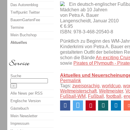
Ein deutsch-englischer Fußba
Das Autorenblog
Mädchen ab 10 Jahren
Treffpunkt Twitter
von Petra A. Bauer
BauernGartenFee
Langenscheidt, Januar 2010
€ 6.95
Termine
ISBN: 978-3-468-20540-8
Mein Buchshop
Pünktlich zu Beginn des WM-Jahr
Aktuelles
Kinderkrimi von Petra A. Bauer er
gestalteten Outfit der beliebten Re
schon die Bände
An exciting Crui
sowie
Pirates of Plymouth - Pirat
Aktuelles und Neuerscheinung
Suche
Permalink
Tags:
zweisprachig
,
worldcup
,
wo
Weltmeisterschaft
,
Weltmeister
,
V
Alle News per RSS
Fußball-WM
,
Fußball
,
football
,
en
Englische Version
Gästebuch
Mein Newsletter
Impressum