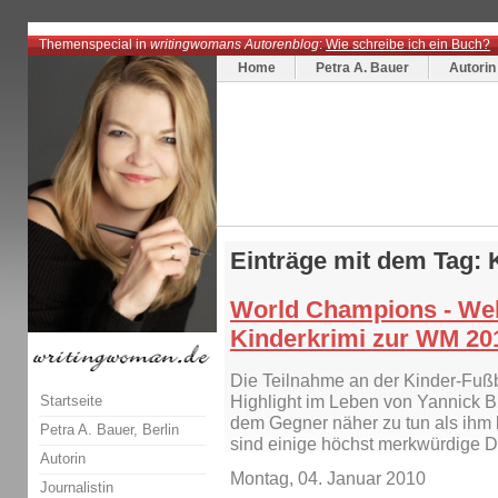
Themenspecial in
writingwomans Autorenblog
:
Wie schreibe ich ein Buch?
Home
Petra A. Bauer
Autorin
Einträge mit dem Tag: 
World Champions - Welt
Kinderkrimi zur WM 20
Die Teilnahme an der Kinder-Fußb
Startseite
Highlight im Leben von Yannick Bu
dem Gegner näher zu tun als ihm l
Petra A. Bauer, Berlin
sind einige höchst merkwürdige 
Autorin
Montag, 04. Januar 2010
Journalistin