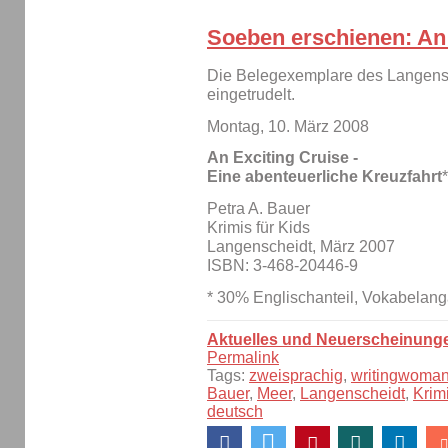
Soeben erschienen: An 
Die Belegexemplare des Langensch
eingetrudelt.
Montag, 10. März 2008
An Exciting Cruise -
Eine abenteuerliche Kreuzfahrt
*
Petra A. Bauer
Krimis für Kids
Langenscheidt, März 2007
ISBN: 3-468-20446-9
* 30% Englischanteil, Vokabelanga
Aktuelles und Neuerscheinung
Permalink
Tags:
zweisprachig
,
writingwoma
Bauer
,
Meer
,
Langenscheidt
,
Krim
deutsch