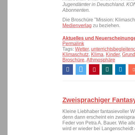
Jugendämter in Deutschland. KON
Abonnenten.
Die Broschüre "Mission: Klimaschu
Medienverlag
zu beziehen.
Aktuelles und Neuerscheinung
Permalink
Tags:
Wetter
,
unterrichtsbegleiten
Klimaschutz
,
Klima
,
Kinder
,
Grund
Broschüre
,
Athmosphäre
Zweisprachiger Fantas
Kleine Liebhaber fantasievoller W
denn dann erscheint ein zweispr
Feder von Petra A. Bauer. Wie all
wird er wieder bei Langenscheidt