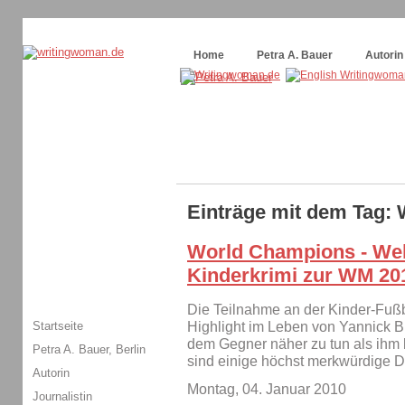
Themenspecial in
writingwomans Autorenblog
:
Wie schreibe ich ein Buch?
Home
Petra A. Bauer
Autorin
Einträge mit dem Tag: 
World Champions - Welt
Kinderkrimi zur WM 20
Die Teilnahme an der Kinder-Fußb
Startseite
Highlight im Leben von Yannick Bu
dem Gegner näher zu tun als ihm l
Petra A. Bauer, Berlin
sind einige höchst merkwürdige 
Autorin
Montag, 04. Januar 2010
Journalistin