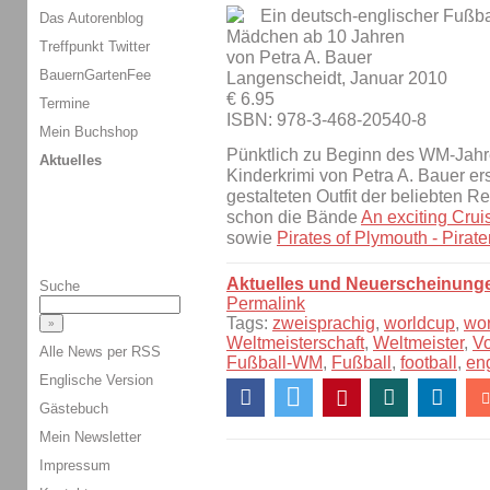
Ein deutsch-englischer Fußba
Das Autorenblog
Mädchen ab 10 Jahren
Treffpunkt Twitter
von Petra A. Bauer
BauernGartenFee
Langenscheidt, Januar 2010
€ 6.95
Termine
ISBN: 978-3-468-20540-8
Mein Buchshop
Pünktlich zu Beginn des WM-Jahr
Aktuelles
Kinderkrimi von Petra A. Bauer er
gestalteten Outfit der beliebten Re
schon die Bände
An exciting Crui
sowie
Pirates of Plymouth - Pirat
Aktuelles und Neuerscheinung
Suche
Permalink
Tags:
zweisprachig
,
worldcup
,
wo
Weltmeisterschaft
,
Weltmeister
,
V
Alle News per RSS
Fußball-WM
,
Fußball
,
football
,
en
Englische Version
Gästebuch
Mein Newsletter
Impressum