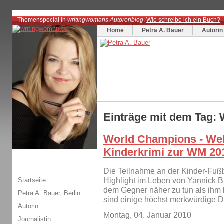
Themenspecial in
writingwomans Autorenblog
:
Wie schreibe ich ein Buch?
Home
Petra A. Bauer
Autorin
Einträge mit dem Tag:
World Champions - Welt
Kinderkrimi zur WM 20
Die Teilnahme an der Kinder-Fußb
Startseite
Highlight im Leben von Yannick Bu
dem Gegner näher zu tun als ihm l
Petra A. Bauer, Berlin
sind einige höchst merkwürdige 
Autorin
Montag, 04. Januar 2010
Journalistin