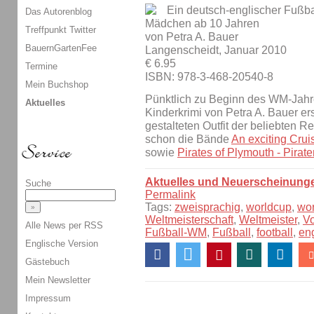
Ein deutsch-englischer Fußba
Das Autorenblog
Mädchen ab 10 Jahren
Treffpunkt Twitter
von Petra A. Bauer
BauernGartenFee
Langenscheidt, Januar 2010
€ 6.95
Termine
ISBN: 978-3-468-20540-8
Mein Buchshop
Pünktlich zu Beginn des WM-Jahr
Aktuelles
Kinderkrimi von Petra A. Bauer er
gestalteten Outfit der beliebten Re
schon die Bände
An exciting Crui
sowie
Pirates of Plymouth - Pirat
Aktuelles und Neuerscheinung
Suche
Permalink
Tags:
zweisprachig
,
worldcup
,
wo
Weltmeisterschaft
,
Weltmeister
,
V
Alle News per RSS
Fußball-WM
,
Fußball
,
football
,
en
Englische Version
Gästebuch
Mein Newsletter
Impressum