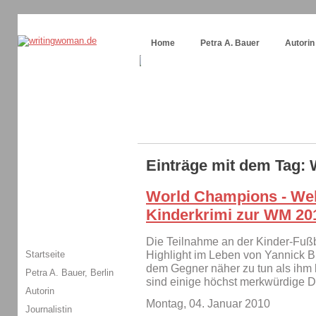
Themenspecial in
writingwomans Autorenblog
:
Wie schreibe ich ein Buch?
Home
Petra A. Bauer
Autorin
Einträge mit dem Tag:
World Champions - Welt
Kinderkrimi zur WM 20
Die Teilnahme an der Kinder-Fußb
Startseite
Highlight im Leben von Yannick Bu
dem Gegner näher zu tun als ihm l
Petra A. Bauer, Berlin
sind einige höchst merkwürdige 
Autorin
Montag, 04. Januar 2010
Journalistin