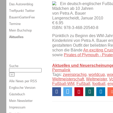
Ein deutsch-englischer Fußba
Das Autorenblog
Mädchen ab 10 Jahren
Treffpunkt Twitter
von Petra A. Bauer
BauernGartenFee
Langenscheidt, Januar 2010
€ 6.95
Termine
ISBN: 978-3-468-20540-8
Mein Buchshop
Pünktlich zu Beginn des WM-Jahr
Aktuelles
Kinderkrimi von Petra A. Bauer er
gestalteten Outfit der beliebten Re
schon die Bände
An exciting Crui
sowie
Pirates of Plymouth - Pirat
Aktuelles und Neuerscheinung
Suche
Permalink
Tags:
zweisprachig
,
worldcup
,
wo
Weltmeisterschaft
,
Weltmeister
,
V
Alle News per RSS
Fußball-WM
,
Fußball
,
football
,
en
Englische Version
Gästebuch
Mein Newsletter
Impressum