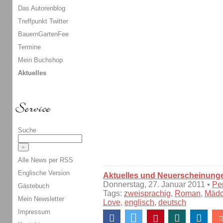
Das Autorenblog
Treffpunkt Twitter
BauernGartenFee
Termine
Mein Buchshop
Aktuelles
Suche
Alle News per RSS
Englische Version
Aktuelles und Neuerscheinung
Donnerstag, 27. Januar 2011 •
Pe
Gästebuch
Tags:
zweisprachig
,
Roman
,
Mäd
Mein Newsletter
Love
,
englisch
,
deutsch
Impressum