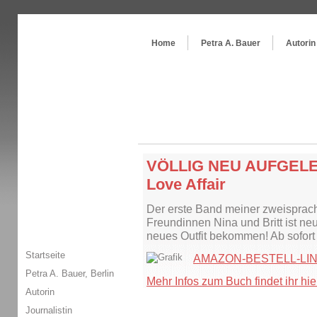
Themenspecial in
writingwomans Autorenblog
:
Wie schreibe ich ein Buch?
Home
Petra A. Bauer
Autorin
VÖLLIG NEU AUFGELEG
Love Affair
Der erste Band meiner zweisprach
Freundinnen Nina und Britt ist ne
neues Outfit bekommen! Ab sofort
Startseite
AMAZON-BESTELL-LI
Petra A. Bauer, Berlin
Mehr Infos zum Buch findet ihr hie
Autorin
Journalistin